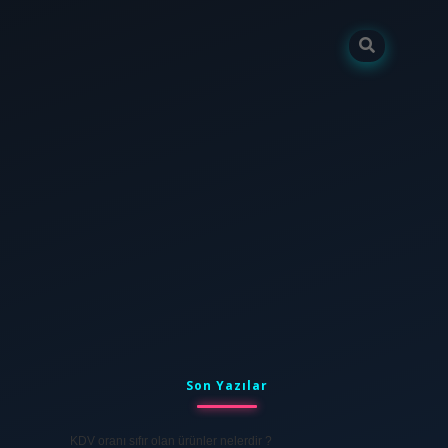
Sidebar
tulipbet
elexbett.net
Son Yazılar
KDV oranı sıfır olan ürünler nelerdir ?