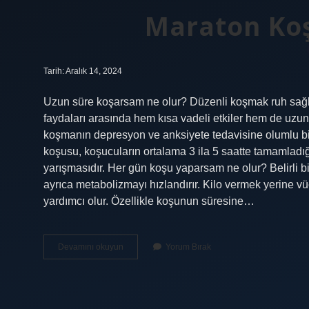
Maraton Koş
Tarih: Aralık 14, 2024
Uzun süre koşarsam ne olur? Düzenli koşmak ruh sağlığı
faydaları arasında hem kısa vadeli etkiler hem de uzun
koşmanın depresyon ve anksiyete tedavisine olumlu bi
koşusu, koşucuların ortalama 3 ila 5 saatte tamamladığ
yarışmasıdır. Her gün koşu yaparsam ne olur? Belirli 
ayrıca metabolizmayı hızlandırır. Kilo vermek yerine v
yardımcı olur. Özellikle koşunun süresine…
Maraton
Devamını okuyun
Yorum Bırak
Koşmak
Sağlıklı
Mı