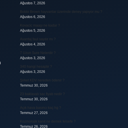
Ağustos 7, 2026
Bobbi Brown hayvanlar üzerinde deney yapıyor mu ?
Ağustos 6, 2026
Kovacic maaşı ne kadar ?
Ağustos 5, 2026
Avantaj faul sayılır mı ?
Ağustos 4, 2026
7 Uzun Sure Nelerdir ?
Ağustos 3, 2026
u
340 hangi hesaptır ?
e
Ağustos 3, 2026
Şirket KDV nereden ödenir ?
Temmuz 30, 2026
23 baklavalı sac fiyatı nedir ?
Temmuz 30, 2026
Açık hava basıncı kaç hg ?
Temmuz 27, 2026
Kozmolojik kanıt ne demek felsefe ?
Temmuz 26, 2026