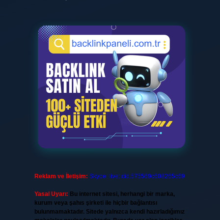
Reklam ve İletişim:
Skype: live:.cid.575569c608265c69
Yasal Uyarı:
Bu internet sitesi, herhangi bir marka,
kurum veya şahıs şirketi ile hiçbir bağlantısı
bulunmamaktadır. Sitede yalnızca kendi hazırladığımız