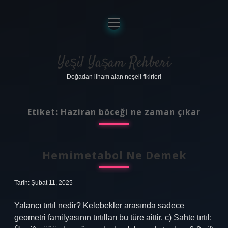
menüyü
aç
Anasayfa
Gizlilik Politikası
Yeşil Yaşam Rehberi
Doğadan ilham alan neşeli fikirler!
Yasal Uyarı
Hakkımızda
Etiket:
Haziran böceği ne zaman çıkar
Hemimetabol Ne Demek
Tarih: Şubat 11, 2025
Yalancı tırtıl nedir? Kelebekler arasında sadece
geometri familyasının tırtılları bu türe aittir. c) Sahte tırtıl: