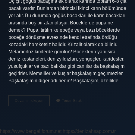
Üç ​​çift göğüs bacağına ek olarak karında toplam 6-8 çift
bacak vardır. Bunlardan birincisi ikinci karın bölümünde
yer alır. Bu durumda göğüs bacakları ile karın bacakları
arasında boş bir alan oluşur. Böceklerde pupa ne
demek? Pupa, tırtılın kelebeğe veya bazı böceklerde
böceğe dönüşme evresinde kendi etrafında ördüğü
kozadaki hareketsiz halidir. Krizalit olarak da bilinir.
Metamorfoz kimlerde görülür? Böceklerin yanı sıra
deniz kestaneleri, denizyıldızları, yengeçler, karidesler,
yusufçuklar ve bazı balıklar gibi canlılar da başkalaşım
geçirirler. Memeliler ve kuşlar başkalaşım geçirmezler.
Başkalaşımın diger adı nedir? Başkalaşım, özellikle…
Hemimetabol
Devamını okuyun
Yorum Bırak
Ne
Demek
https://www.bengaliforum.net
https://denizahsap.com.tr