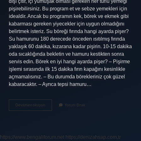
dışı çıtır, içi yumuşak olması gereken her türlü yemeği
pişirebilirsiniz. Bu program et ve sebze yemekleri için
idealdir. Ancak bu programın kek, börek ve ekmek gibi
kabarması gereken yiyecekler için uygun olmadığını
belirtmek isteriz. Su böreği fırında hangi ayarda pişer?
Su hamurunu 180 derecede önceden ısıtılmış fırında
yaklaşık 60 dakika, kızarana kadar pişirin. 10-15 dakika
oda sıcaklığında bekletin ve hamuru kestikten sonra
servis edin. Börek en iyi hangi ayarda pişer? – Pişirme
işlemi sırasında ilk 15 dakika fırın kapağını kesinlikle
açmamalısınız. – Bu durumda börekleriniz çok güzel
kabaracaktır. – Ayrıca tepsi hamuru…
Su
Devamını okuyun
Yorum Bırak
Böreği
Fanlı
Mı
Pişer
Fansız
https://www.bengaliforum.net
https://denizahsap.com.tr
Mı