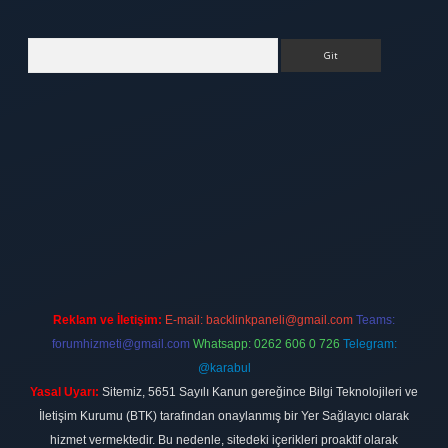
Arama
lipbet
elexbett.net
Reklam ve İletişim:
E-mail:
backlinkpaneli@gmail.com
Teams:
forumhizmeti@gmail.com
Whatsapp: 0262 606 0 726
Telegram:
@karabul
Yasal Uyarı:
Sitemiz, 5651 Sayılı Kanun gereğince Bilgi Teknolojileri ve
İletişim Kurumu (BTK) tarafından onaylanmış bir Yer Sağlayıcı olarak
hizmet vermektedir. Bu nedenle, sitedeki içerikleri proaktif olarak