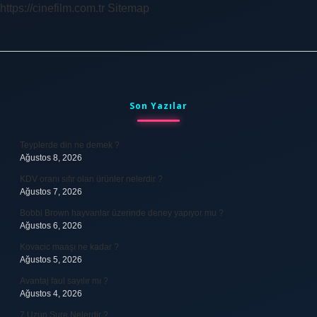
https://cinefilm.com.tr
Sitemap
Sidebar
Son Yazılar
Teyplerde din ne demek ?
Ağustos 8, 2026
KDV oranı sıfır olan ürünler nelerdir ?
Ağustos 7, 2026
Bobbi Brown hayvanlar üzerinde deney yapıyor mu ?
Ağustos 6, 2026
Kovacic maaşı ne kadar ?
Ağustos 5, 2026
Avantaj faul sayılır mı ?
Ağustos 4, 2026
7 Uzun Sure Nelerdir ?