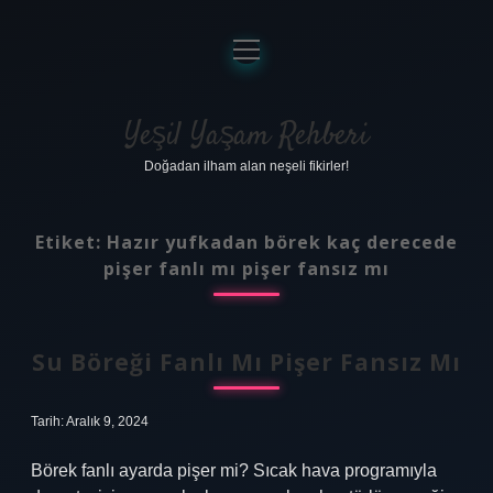
menüyü
aç
Anasayfa
Gizlilik Politikası
Yeşil Yaşam Rehberi
Doğadan ilham alan neşeli fikirler!
Yasal Uyarı
Hakkımızda
Etiket:
Hazır yufkadan börek kaç derecede
pişer fanlı mı pişer fansız mı
Su Böreği Fanlı Mı Pişer Fansız Mı
Tarih: Aralık 9, 2024
Börek fanlı ayarda pişer mi? Sıcak hava programıyla