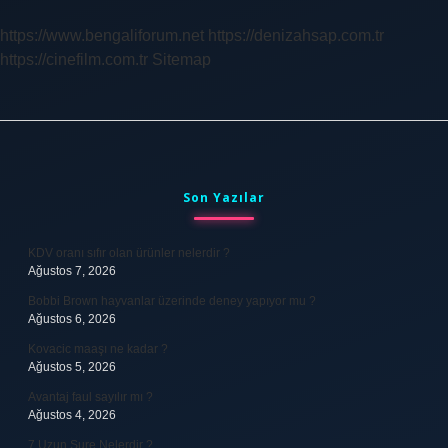
Ne
Kadar
https://www.bengaliforum.net
https://denizahsap.com.tr
https://cinefilm.com.tr
Sitemap
Sidebar
Son Yazılar
KDV oranı sıfır olan ürünler nelerdir ?
Ağustos 7, 2026
Bobbi Brown hayvanlar üzerinde deney yapıyor mu ?
Ağustos 6, 2026
Kovacic maaşı ne kadar ?
Ağustos 5, 2026
Avantaj faul sayılır mı ?
Ağustos 4, 2026
7 Uzun Sure Nelerdir ?