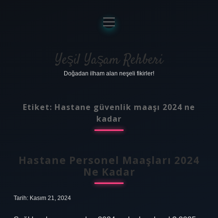
menüyü
aç
Anasayfa
Gizlilik Politikası
Yeşil Yaşam Rehberi
Doğadan ilham alan neşeli fikirler!
Yasal Uyarı
Hakkımızda
Etiket:
Hastane güvenlik maaşı 2024 ne
kadar
Hastane Personel Maaşları 2024
Ne Kadar
Tarih: Kasım 21, 2024