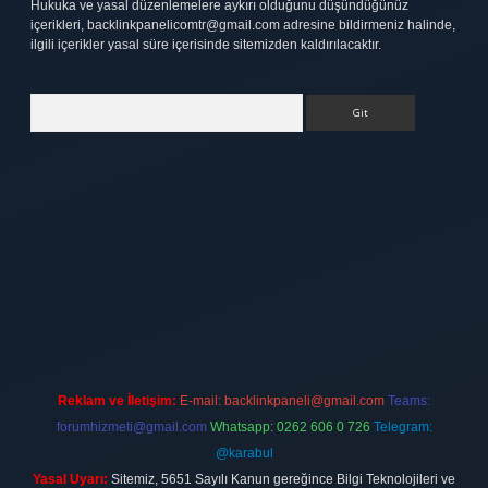
Hukuka ve yasal düzenlemelere aykırı olduğunu düşündüğünüz
içerikleri,
backlinkpanelicomtr@gmail.com
adresine bildirmeniz halinde,
ilgili içerikler yasal süre içerisinde sitemizden kaldırılacaktır.
Arama
tt.net
Reklam ve İletişim:
E-mail:
backlinkpaneli@gmail.com
Teams:
forumhizmeti@gmail.com
Whatsapp: 0262 606 0 726
Telegram:
@karabul
Yasal Uyarı:
Sitemiz, 5651 Sayılı Kanun gereğince Bilgi Teknolojileri ve