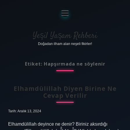
menüyü
aç
Anasayfa
Gizlilik Politikası
Yeşil Yaşam Rehberi
Doğadan ilham alan neşeli fikirler!
Yasal Uyarı
Hakkımızda
Etiket:
Hapşırmada ne söylenir
Elhamdülillah Diyen Birine Ne
Cevap Verilir
Tarih: Aralık 13, 2024
Elhamdülillah deyince ne denir? Biriniz aksırdığı