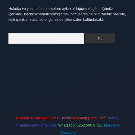
Hukuka ve yasal düzenlemelere aykırı olduğunu düşündüğünüz
içerikleri,
backlinkpanelicomtr@gmail.com
adresine bildirmeniz halinde,
ilgili içerikler yasal süre içerisinde sitemizden kaldırılacaktır.
Arama
lipbet
elexbett.net
Reklam ve İletişim:
E-mail:
backlinkpaneli@gmail.com
Teams:
forumhizmeti@gmail.com
Whatsapp: 0262 606 0 726
Telegram:
@karabul