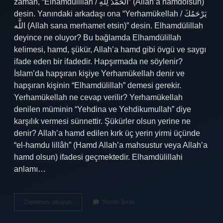
zaman, “Elhamdülillah / الْحَمْدُ لِلَّهِ” (Allah’a hamdolsun)
desin. Yanındaki arkadaşı ona “Yerhamükellah / يَرْحَمُكَ
اللَّه (Allah sana merhamet etsin)” desin. Elhamdülillah
deyince ne oluyor? Bu bağlamda Elhamdülillah
kelimesi, hamd, şükür, Allah’a hamd gibi övgü ve saygı
ifade eden bir ifadedir. Hapşırmada ne söylenir?
İslam’da hapşıran kişiye Yerhamükellah denir ve
hapşıran kişinin “Elhamdülillah” demesi gerekir.
Yerhamükellah ne cevap verilir? Yerhamükellah
denilen müminin “Yehdina ve Yehdikumullah” diye
karşılık vermesi sünnettir. Şükürler olsun yerine ne
denir? Allah’a hamd edilen kırk üç yerin yirmi üçünde
“el-hamdu lillâh” (Hamd Allah’a mahsustur veya Allah’a
hamd olsun) ifadesi geçmektedir. Elhamdülillahi
anlamı…
Elhamdülillah
Devamını okuyun
Yorum Bırak
Diyen
Birine