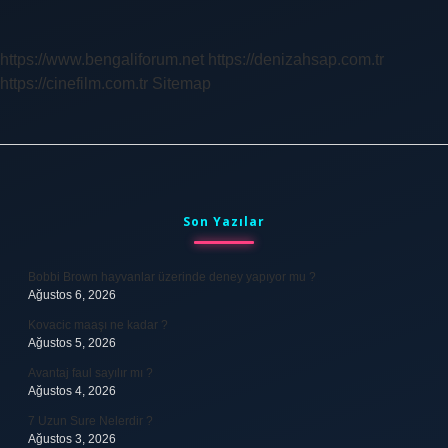
Ne
Cevap
Verilir
https://www.bengaliforum.net
https://denizahsap.com.tr
https://cinefilm.com.tr
Sitemap
Sidebar
Son Yazılar
Bobbi Brown hayvanlar üzerinde deney yapıyor mu ?
Ağustos 6, 2026
Kovacic maaşı ne kadar ?
Ağustos 5, 2026
Avantaj faul sayılır mı ?
Ağustos 4, 2026
7 Uzun Sure Nelerdir ?
Ağustos 3, 2026