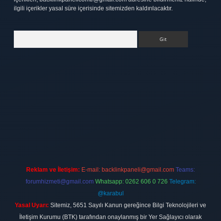
ilgili içerikler yasal süre içerisinde sitemizden kaldırılacaktır.
Arama
exbett.net
Reklam ve İletişim:
E-mail:
backlinkpaneli@gmail.com
Teams:
forumhizmeti@gmail.com
Whatsapp: 0262 606 0 726
Telegram:
@karabul
Yasal Uyarı:
Sitemiz, 5651 Sayılı Kanun gereğince Bilgi Teknolojileri ve
İletişim Kurumu (BTK) tarafından onaylanmış bir Yer Sağlayıcı olarak