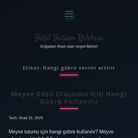
menüyü
aç
Anasayfa
Gizlilik Politikası
Yeşil Yaşam Rehberi
Doğadan ilham alan neşeli fikirler!
Yasal Uyarı
Hakkımızda
Etiket:
Hangi gübre verimi artırır
Meyve Gözü Oluşumu Için Hangi
Gübre Kullanılır
Tarih: Ocak 16, 2025
Meyve tutumu için hangi gübre kullanılır? Meyve