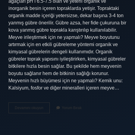
ağaçları pH’ı 6.5-7.5 olan ve yeterli organik ve
inorganik besin içeren topraklarda yetişir. Topraktaki
organik madde içeriği yetersizse, dekar başına 3-4 ton
yanmış gübre önerilir. Gübre azsa, her fide çukuruna bir
kova yanmış gübre toprakla karıştırılıp kullanılabilir.
Meyve irileştirmek için ne yapmalı? Meyve boyutunu
artırmak için en etkili gübreleme yöntemi organik ve
kimyasal gübrelerin dengeli kullanımıdır. Organik
gübreler toprak yapısını iyileştirirken, kimyasal gübreler
bitkilere hızla besin sağlar. Bu şekilde hem meyvenin
boyutu sağlanır hem de bitkinin sağlığı korunur.
Meyvenin hızlı büyümesi için ne yapmalı? Kemik unu:
Kalsiyum, fosfor ve diğer mineralleri içeren meyve…
Meyve
Devamını okuyun
Yorum Bırak
Gözü
Oluşumu
Için
Hangi
Gübre