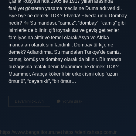
Çarlık Rusyası’nda 1905 ile 1917 yılları arasında
faaliyet gösteren yasama meclisine Duma adı verildi.
Bye bye ne demek TDK? Elveda! Elveda-ünlü Dombay
nedir?
Su mandası, “camuz”, “dombay”, “camış” gibi
isimlerle de bilinir; çift toynaklılar ve geviş getirenler
familyasına aittir ve temel olarak Asya ve Afrika
mandaları olarak sınıflandırılır. Dombay türkçe ne
demek? Adlandırma. Su mandaları Türkçe’de camiz,
camış, kömüş ve dombay olarak da bilinir. Bir manda
buzağısına malak denir. Muammer ne demek TDK?
Muammer, Arapça kökenli bir erkek ismi olup “uzun
ömürlü”, “dayanıklı”, “bir ömür…
Dombay
Devamını okuyun
Yorum Bırak
Ne
Demek
Tdk
https://www.bengaliforum.net
https://denizahsap.com.tr