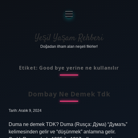
menüyü
aç
Anasayfa
Gizlilik Politikası
Yeşil Yaşam Rehberi
Doğadan ilham alan neşeli fikirler!
Yasal Uyarı
Hakkımızda
Etiket:
Good bye yerine ne kullanılır
Dombay Ne Demek Tdk
Tarih: Aralık 9, 2024
Duma ne demek TDK? Duma (Rusça: Ду́ма) “Думать”
kelimesinden gelir ve “düşünmek” anlamına gelir.