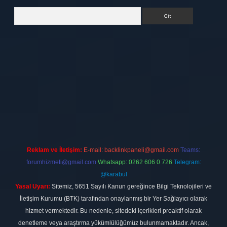
Arama
ett.net
Reklam ve İletişim:
E-mail:
backlinkpaneli@gmail.com
Teams:
forumhizmeti@gmail.com
Whatsapp: 0262 606 0 726
Telegram:
@karabul
Yasal Uyarı:
Sitemiz, 5651 Sayılı Kanun gereğince Bilgi Teknolojileri ve
İletişim Kurumu (BTK) tarafından onaylanmış bir Yer Sağlayıcı olarak
hizmet vermektedir. Bu nedenle, sitedeki içerikleri proaktif olarak
denetleme veya araştırma yükümlülüğümüz bulunmamaktadır. Ancak,