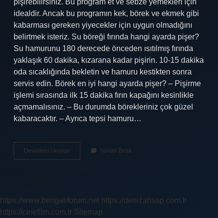
pişirebilirsiniz. Bu program et ve sebze yemekleri için
idealdir. Ancak bu programın kek, börek ve ekmek gibi
kabarması gereken yiyecekler için uygun olmadığını
belirtmek isteriz. Su böreği fırında hangi ayarda pişer?
Su hamurunu 180 derecede önceden ısıtılmış fırında
yaklaşık 60 dakika, kızarana kadar pişirin. 10-15 dakika
oda sıcaklığında bekletin ve hamuru kestikten sonra
servis edin. Börek en iyi hangi ayarda pişer? – Pişirme
işlemi sırasında ilk 15 dakika fırın kapağını kesinlikle
açmamalısınız. – Bu durumda börekleriniz çok güzel
kabaracaktır. – Ayrıca tepsi hamuru…
Su
Devamını okuyun
Yorum Bırak
Böreği
Fanlı
Mı
Pişer
Fansız
https://www.bengaliforum.net
https://denizahsap.com.tr
Mı
https://cinefilm.com.tr
Sitemap