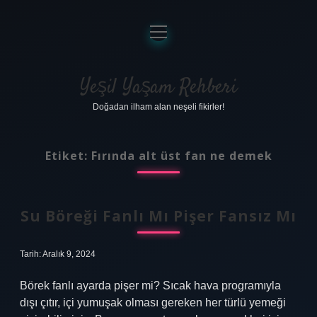
menüyü
aç
Anasayfa
Gizlilik Politikası
Yeşil Yaşam Rehberi
Doğadan ilham alan neşeli fikirler!
Yasal Uyarı
Hakkımızda
Etiket:
Fırında alt üst fan ne demek
Su Böreği Fanlı Mı Pişer Fansız Mı
Tarih: Aralık 9, 2024
Börek fanlı ayarda pişer mi? Sıcak hava programıyla
dışı çıtır, içi yumuşak olması gereken her türlü yemeği