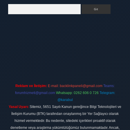
Arama
tt.net
Reklam ve İletişim:
E-mail:
backlinkpaneli@gmail.com
Teams:
forumhizmeti@gmail.com
Whatsapp: 0262 606 0 726
Telegram:
@karabul
Yasal Uyarı:
Sitemiz, 5651 Sayılı Kanun gereğince Bilgi Teknolojileri ve
İletişim Kurumu (BTK) tarafından onaylanmış bir Yer Sağlayıcı olarak
hizmet vermektedir. Bu nedenle, sitedeki içerikleri proaktif olarak
denetleme veya araştırma yükümlülüğümüz bulunmamaktadır. Ancak,