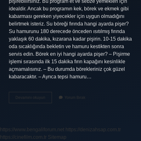
pişirebilirsiniz. Bu program et ve sebze yemekleri için
idealdir. Ancak bu programın kek, börek ve ekmek gibi
kabarması gereken yiyecekler için uygun olmadığını
belirtmek isteriz. Su böreği fırında hangi ayarda pişer?
Su hamurunu 180 derecede önceden ısıtılmış fırında
yaklaşık 60 dakika, kızarana kadar pişirin. 10-15 dakika
oda sıcaklığında bekletin ve hamuru kestikten sonra
servis edin. Börek en iyi hangi ayarda pişer? – Pişirme
işlemi sırasında ilk 15 dakika fırın kapağını kesinlikle
açmamalısınız. – Bu durumda börekleriniz çok güzel
kabaracaktır. – Ayrıca tepsi hamuru…
Su
Devamını okuyun
Yorum Bırak
Böreği
Fanlı
Mı
Pişer
Fansız
https://www.bengaliforum.net
https://denizahsap.com.tr
Mı
https://cinefilm.com.tr
Sitemap