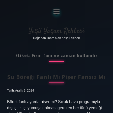
menüyü
aç
Anasayfa
Gizlilik Politikası
Yeşil Yaşam Rehberi
Doğadan ilham alan neşeli fikirler!
Yasal Uyarı
Hakkımızda
Etiket:
Fırın fanı ne zaman kullanılır
Su Böreği Fanlı Mı Pişer Fansız Mı
Tarih: Aralık 9, 2024
Börek fanlı ayarda pişer mi? Sıcak hava programıyla
dışı çıtır, içi yumuşak olması gereken her türlü yemeği