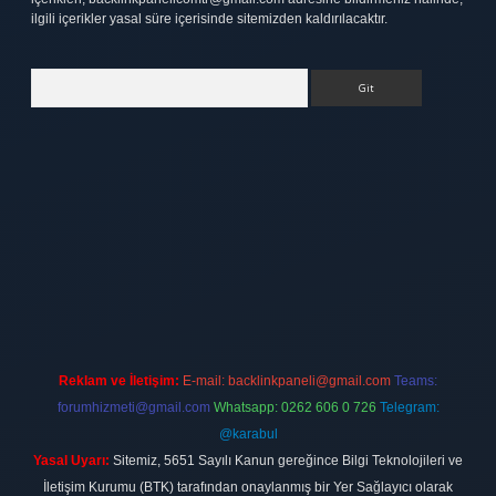
ilgili içerikler yasal süre içerisinde sitemizden kaldırılacaktır.
Arama
pbet
elexbett.net
Reklam ve İletişim:
E-mail:
backlinkpaneli@gmail.com
Teams:
forumhizmeti@gmail.com
Whatsapp: 0262 606 0 726
Telegram:
@karabul
Yasal Uyarı:
Sitemiz, 5651 Sayılı Kanun gereğince Bilgi Teknolojileri ve
İletişim Kurumu (BTK) tarafından onaylanmış bir Yer Sağlayıcı olarak