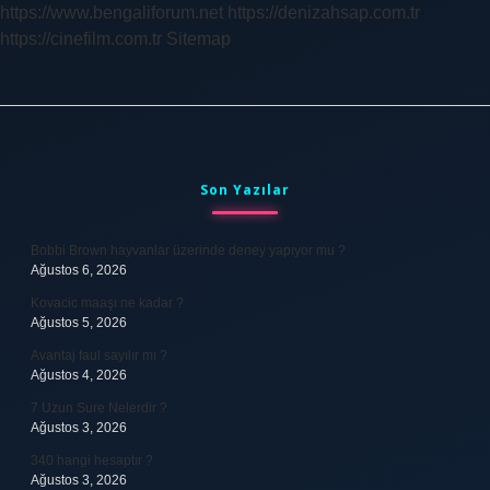
https://www.bengaliforum.net
https://denizahsap.com.tr
https://cinefilm.com.tr
Sitemap
Sidebar
Son Yazılar
Bobbi Brown hayvanlar üzerinde deney yapıyor mu ?
Ağustos 6, 2026
Kovacic maaşı ne kadar ?
Ağustos 5, 2026
Avantaj faul sayılır mı ?
Ağustos 4, 2026
7 Uzun Sure Nelerdir ?
Ağustos 3, 2026
340 hangi hesaptır ?
Ağustos 3, 2026