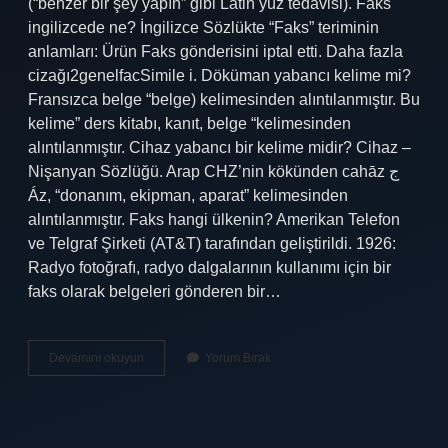
(“benzer bir şey yapın” gibi Latin yüz tedavisi). Faks
ingilizcede ne? İngilizce Sözlükte “Faks” teriminin
anlamları: Ürün Faks gönderisini iptal etti. Daha fazla
cizağı2genelfacSimile i. Döküman yabancı kelime mi?
Fransızca belge “belge) kelimesinden alıntılanmıştır. Bu
kelime” ders kitabı, kanıt, belge “kelimesinden
alıntılanmıştır. Cihaz yabancı bir kelime midir? Cihaz –
Nişanyan Sözlüğü. Arap CHZ’nin kökünden cahāz ج
Áz, “donanım, ekipman, aparat” kelimesinden
alıntılanmıştır. Faks hangi ülkenin? Amerikan Telefon
ve Telgraf Şirketi (AT&T) tarafından geliştirildi. 1926:
Radyo fotoğrafı, radyo dalgalarının kullanımı için bir
faks olarak belgeleri gönderen bir…
Faks
Devamını okuyun
Yorum Bırak
Yabancı
Kelime
Mi