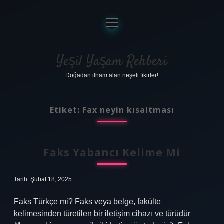
menüyü
aç
Anasayfa
Gizlilik Politikası
Yeşil Yaşam Rehberi
Doğadan ilham alan neşeli fikirler!
Yasal Uyarı
Hakkımızda
Etiket:
Fax neyin kısaltması
Faks Yabancı Kelime Mi
Tarih: Şubat 18, 2025
Faks Türkçe mi? Faks veya belge, fakülte
kelimesinden türetilen bir iletişim cihazı ve türüdür