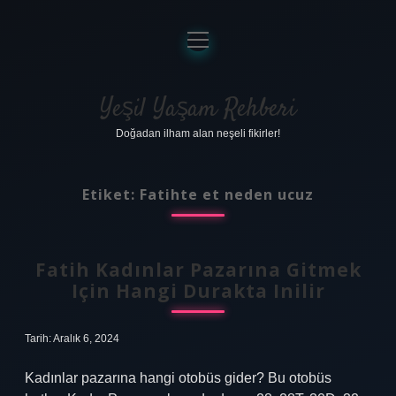
menüyü
aç
Anasayfa
Gizlilik Politikası
Yeşil Yaşam Rehberi
Doğadan ilham alan neşeli fikirler!
Yasal Uyarı
Hakkımızda
Etiket:
Fatihte et neden ucuz
Fatih Kadınlar Pazarına Gitmek
Için Hangi Durakta Inilir
Tarih: Aralık 6, 2024
Kadınlar pazarına hangi otobüs gider? Bu otobüs