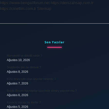
https://www.bengaliforum.net
https://denizahsap.com.tr
Durakta
https://cinefilm.com.tr
Sitemap
Inilir
Sidebar
Son Yazılar
Monokotil ve dikotil nedir ?
Ağustos 10, 2026
Teyplerde din ne demek ?
Ağustos 8, 2026
KDV oranı sıfır olan ürünler nelerdir ?
Ağustos 7, 2026
Bobbi Brown hayvanlar üzerinde deney yapıyor mu ?
Ağustos 6, 2026
Kovacic maaşı ne kadar ?
Ağustos 5, 2026