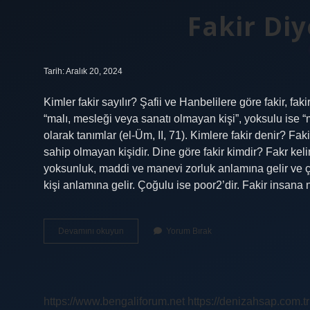
Fakir Di
Tarih: Aralık 20, 2024
Kimler fakir sayılır? Şafii ve Hanbelilere göre fakir, fak
“malı, mesleği veya sanatı olmayan kişi”, yoksulu ise 
olarak tanımlar (el-Üm, II, 71). Kimlere fakir denir? Fak
sahip olmayan kişidir. Dine göre fakir kimdir? Fakr keli
yoksunluk, maddi ve manevi zorluk anlamına gelir ve ço
kişi anlamına gelir. Çoğulu ise poor2’dir. Fakir insan
Fakir
Devamını okuyun
Yorum Bırak
Diye
Kime
Denir
https://www.bengaliforum.net
https://denizahsap.com.tr