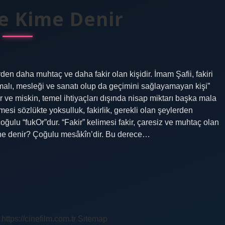
ye Kime Denir
irden daha muhtaç ve daha fakir olan kişidir. İmam Şafii, fakiri
“malı, mesleği ve sanatı olup da geçimini sağlayamayan kişi”
ir ve miskin, temel ihtiyaçları dışında nisap miktarı başka mala
mesi sözlükte yoksulluk, fakirlik, gerekli olan şeylerden
ğulu “fukOr”dur. “Fakir” kelimesi fakir, çaresiz ve muhtaç olan
a ne denir? Çoğulu mesâkîn’dir. Bu derece…
https://cinefilm.com.tr
Sitemap