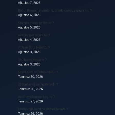
Ağustos 7, 2026
Bobbi Brown hayvanlar üzerinde deney yapıyor mu ?
Ağustos 6, 2026
Kovacic maaşı ne kadar ?
Ağustos 5, 2026
Avantaj faul sayılır mı ?
Ağustos 4, 2026
7 Uzun Sure Nelerdir ?
Ağustos 3, 2026
340 hangi hesaptır ?
Ağustos 3, 2026
Şirket KDV nereden ödenir ?
Temmuz 30, 2026
23 baklavalı sac fiyatı nedir ?
Temmuz 30, 2026
Açık hava basıncı kaç hg ?
Temmuz 27, 2026
Kozmolojik kanıt ne demek felsefe ?
Temmuz 26, 2026