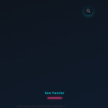
Sidebar
tulipbet
elexbett.net
Son Yazılar
KDV oranı sıfır olan ürünler nelerdir ?