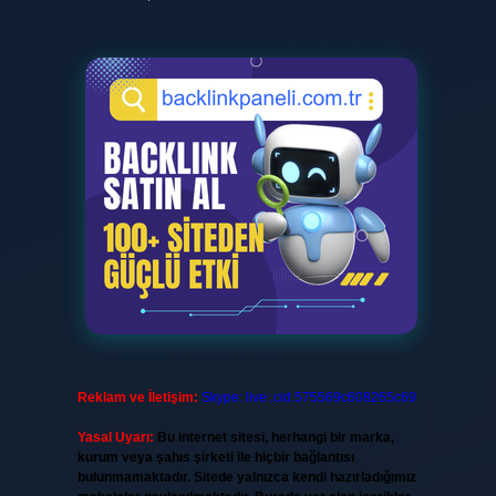
Reklam ve İletişim:
Skype: live:.cid.575569c608265c69
Yasal Uyarı:
Bu internet sitesi, herhangi bir marka,
kurum veya şahıs şirketi ile hiçbir bağlantısı
bulunmamaktadır. Sitede yalnızca kendi hazırladığımız