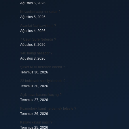
Ağustos 6, 2026
Kovacic maaşı ne kadar ?
Ağustos 5, 2026
Avantaj faul sayılır mı ?
Ağustos 4, 2026
7 Uzun Sure Nelerdir ?
Ağustos 3, 2026
340 hangi hesaptır ?
Ağustos 3, 2026
Şirket KDV nereden ödenir ?
Temmuz 30, 2026
23 baklavalı sac fiyatı nedir ?
Temmuz 30, 2026
Açık hava basıncı kaç hg ?
Temmuz 27, 2026
Kozmolojik kanıt ne demek felsefe ?
Temmuz 26, 2026
Kallavi kavun nasıl ?
Temmuz 25, 2026