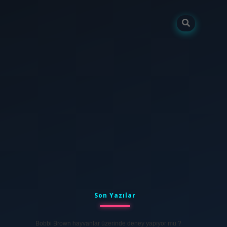
Sidebar
tulipbet
elexbett.net
Son Yazılar
Bobbi Brown hayvanlar üzerinde deney yapıyor mu ?