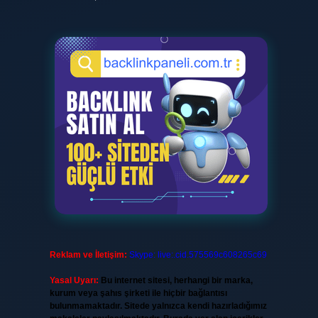
Reklam ve İletişim:
Skype: live:.cid.575569c608265c69
Yasal Uyarı:
Bu internet sitesi, herhangi bir marka,
kurum veya şahıs şirketi ile hiçbir bağlantısı
bulunmamaktadır. Sitede yalnızca kendi hazırladığımız