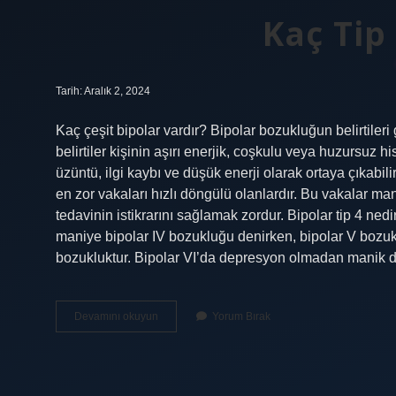
Kaç Tip
Tarih: Aralık 2, 2024
Kaç çeşit bipolar vardır? Bipolar bozukluğun belirtileri g
belirtiler kişinin aşırı enerjik, coşkulu veya huzursuz h
üzüntü, ilgi kaybı ve düşük enerji olarak ortaya çıkabili
en zor vakaları hızlı döngülü olanlardır. Bu vakalar ma
tedavinin istikrarını sağlamak zordur. Bipolar tip 4 n
maniye bipolar IV bozukluğu denirken, bipolar V bozukl
bozukluktur. Bipolar VI’da depresyon olmadan manik d
Kaç
Devamını okuyun
Yorum Bırak
Tip
Bipolar
Var