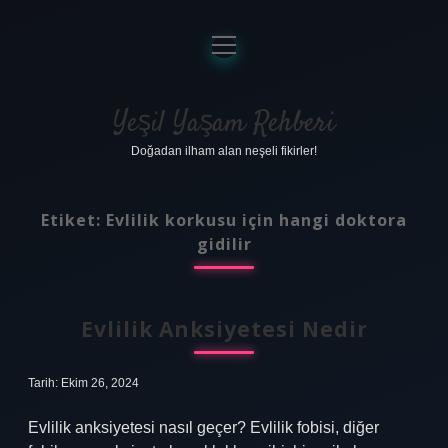
menüyü
aç
Anasayfa
Gizlilik Politikası
Yeşil Yaşam Rehberi
Doğadan ilham alan neşeli fikirler!
Yasal Uyarı
Hakkımızda
Etiket:
Evlilik korkusu için hangi doktora
gidilir
Evlilik Anksiyetesi Nedir
Tarih: Ekim 26, 2024
Evlilik anksiyetesi nasıl geçer? Evlilik fobisi, diğer