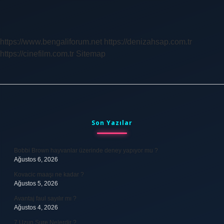
Nedir
https://www.bengaliforum.net
https://denizahsap.com.tr
https://cinefilm.com.tr
Sitemap
Sidebar
Son Yazılar
Bobbi Brown hayvanlar üzerinde deney yapıyor mu ?
Ağustos 6, 2026
Kovacic maaşı ne kadar ?
Ağustos 5, 2026
Avantaj faul sayılır mı ?
Ağustos 4, 2026
7 Uzun Sure Nelerdir ?