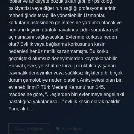
fobiler ve anksiyete bozuklukları gibi, bir psikolog,
psikiyatrist veya diğer ruh sağlığı profesyonellerinin
rehberliğinde terapi ile yönetilebilir. Uzmanlar,
korkuların üstesinden gelinmesine yardımcı olacak ve
bunların kişinin günlük hayatında ciddi sorunlara yol
açmamasını sağlayacaktır. Evlenme korkusu neden
olur? Evlilik veya bağlanma korkusunun kesin
nedenleri henüz netlik kazanmamıştır. Bu korku
geçmişteki olumsuz deneyimlerden kaynaklanabilir.
Sosyal çevre, yetiştirilme tarzı, çocuklukta yaşanan
travmatik deneyimler veya sağlıksız ilişkiler gibi birçok
durum gamofobiye neden olabilir. Anksiyetesi olan biri
evlenebilir mi? Türk Medeni Kanunu’nun 145.
maddesine göre, “…eşlerden biri evlenmeye engel akıl
hastalığına yakalanırsa…” evlilik kesin olarak batıldır.
Yani, akıl…
Evlilik
Devamını okuyun
Yorum Bırak
Anksiyetesi