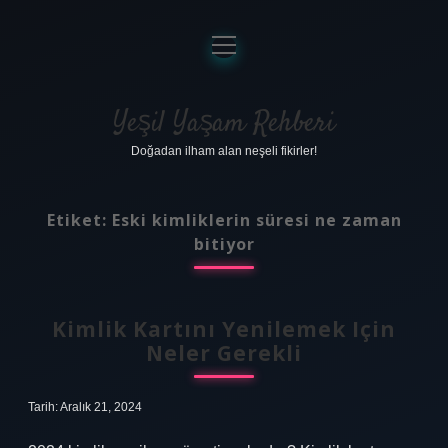
menüyü
aç
Anasayfa
Gizlilik Politikası
Yeşil Yaşam Rehberi
Doğadan ilham alan neşeli fikirler!
Yasal Uyarı
Hakkımızda
Etiket:
Eski kimliklerin süresi ne zaman
bitiyor
Kimlik Kartını Yenilemek Için
Neler Gerekli
Tarih: Aralık 21, 2024