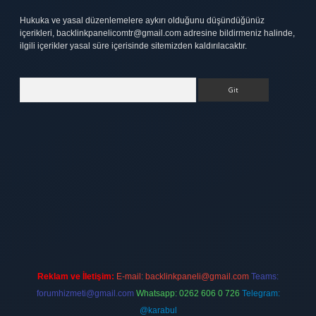
Hukuka ve yasal düzenlemelere aykırı olduğunu düşündüğünüz
içerikleri,
backlinkpanelicomtr@gmail.com
adresine bildirmeniz halinde,
ilgili içerikler yasal süre içerisinde sitemizden kaldırılacaktır.
Arama
bett.net
Reklam ve İletişim:
E-mail:
backlinkpaneli@gmail.com
Teams:
forumhizmeti@gmail.com
Whatsapp: 0262 606 0 726
Telegram:
@karabul