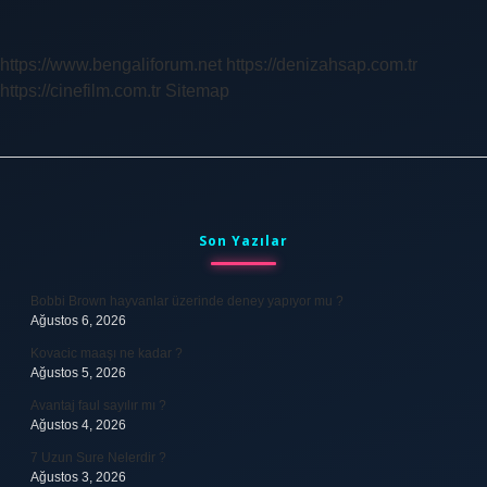
Için
Neler
Gerekli
https://www.bengaliforum.net
https://denizahsap.com.tr
https://cinefilm.com.tr
Sitemap
Sidebar
Son Yazılar
Bobbi Brown hayvanlar üzerinde deney yapıyor mu ?
Ağustos 6, 2026
Kovacic maaşı ne kadar ?
Ağustos 5, 2026
Avantaj faul sayılır mı ?
Ağustos 4, 2026
7 Uzun Sure Nelerdir ?
Ağustos 3, 2026