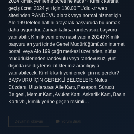
2024 kimlik yenileme ücreti ne kadar? Kimlik kartına
geçiş ücreti 2024 yılı için 130.00 TL’dir. -.tr web
sitesinden RANDEVU alarak veya normal hizmet için
Alo 199 telefon hattını arayarak başvuruda bulunmak
daha uygundur. Zaman kalırsa randevusuz başvuru
yapılabilir. Kimlik yenileme nasıl yapılır 2024? Kimlik
başvuruları yurt içinde Genel Müdürlüğümüzün internet
portalı veya Alo 199 çağrı merkezi üzerinden, nüfus
müdürlüklerinden randevulu veya randevusuz, yurt
dışında ise dış temsilciliklerimiz aracılığıyla
yapılabilecek. Kimlik kartı yenilemek için ne gerekir?
BAŞVURU İÇİN GEREKLİ BELGELER: Nüfus
Cüzdanı, Uluslararası Aile Kartı, Pasaport, Sürücü
Belgesi, Memur Kartı, Avukat Kartı, Askerlik Kartı, Basın
Kartı vb., kimlik yerine geçen resimli…
Kimlik
Devamını okuyun
Yorum Bırak
Kartını
Yenilemek