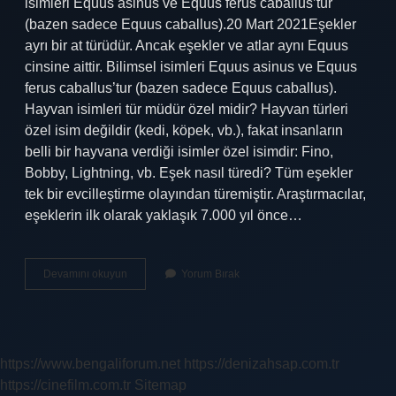
isimleri Equus asinus ve Equus ferus caballus’tur
(bazen sadece Equus caballus).20 Mart 2021Eşekler
ayrı bir at türüdür. Ancak eşekler ve atlar aynı Equus
cinsine aittir. Bilimsel isimleri Equus asinus ve Equus
ferus caballus’tur (bazen sadece Equus caballus).
Hayvan isimleri tür müdür özel midir? Hayvan türleri
özel isim değildir (kedi, köpek, vb.), fakat insanların
belli bir hayvana verdiği isimler özel isimdir: Fino,
Bobby, Lightning, vb. Eşek nasıl türedi? Tüm eşekler
tek bir evcilleştirme olayından türemiştir. Araştırmacılar,
eşeklerin ilk olarak yaklaşık 7.000 yıl önce…
Eşek
Devamını okuyun
Yorum Bırak
Tür
Adı
Mıdır
https://www.bengaliforum.net
https://denizahsap.com.tr
https://cinefilm.com.tr
Sitemap