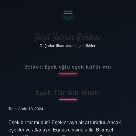
menüyü
aç
Anasayfa
Gizlilik Politikası
Yeşil Yaşam Rehberi
Doğadan ilham alan neşeli fikirler!
Yasal Uyarı
Hakkımızda
Etiket:
Eşek oğlu eşek küfür mü
Eşek Tür Adı Mıdır
Tarih: Aralık 18, 2024
Eşek bir tür müdür? Eşekler ayrı bir at türüdür. Ancak
eşekler ve atlar aynı Equus cinsine aittir. Bilimsel