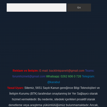
Arama
bett.net
Reklam ve İletişim:
E-mail:
backlinkpaneli@gmail.com
Teams:
forumhizmeti@gmail.com
Whatsapp: 0262 606 0 726
Telegram:
@karabul
Yasal Uyarı:
Sitemiz, 5651 Sayılı Kanun gereğince Bilgi Teknolojileri ve
İletişim Kurumu (BTK) tarafından onaylanmış bir Yer Sağlayıcı olarak
hizmet vermektedir. Bu nedenle, sitedeki içerikleri proaktif olarak
denetleme veya araştırma yükümlülüğümüz bulunmamaktadır. Ancak,