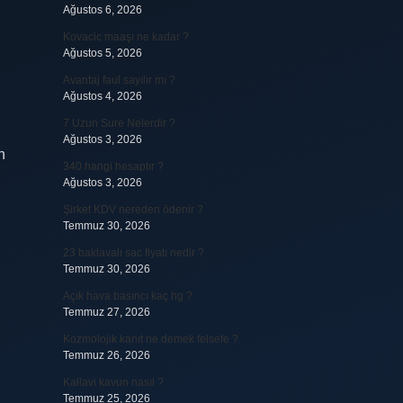
Ağustos 6, 2026
Kovacic maaşı ne kadar ?
Ağustos 5, 2026
Avantaj faul sayılır mı ?
Ağustos 4, 2026
7 Uzun Sure Nelerdir ?
Ağustos 3, 2026
n
340 hangi hesaptır ?
Ağustos 3, 2026
Şirket KDV nereden ödenir ?
Temmuz 30, 2026
23 baklavalı sac fiyatı nedir ?
Temmuz 30, 2026
Açık hava basıncı kaç hg ?
Temmuz 27, 2026
Kozmolojik kanıt ne demek felsefe ?
Temmuz 26, 2026
Kallavi kavun nasıl ?
Temmuz 25, 2026