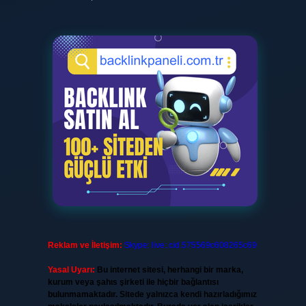
Reklam ve İletişim:
Skype: live:.cid.575569c608265c69
Yasal Uyarı:
Bu internet sitesi, herhangi bir marka,
kurum veya şahıs şirketi ile hiçbir bağlantısı
bulunmamaktadır. Sitede yalnızca kendi hazırladığımız