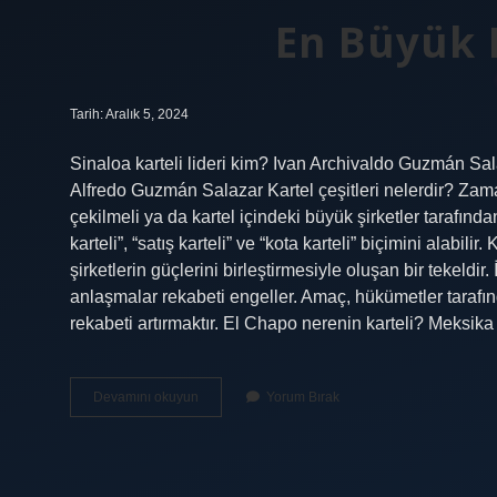
En Büyük 
Tarih: Aralık 5, 2024
Sinaloa karteli lideri kim? Ivan Archivaldo Guzmán
Alfredo Guzmán Salazar Kartel çeşitleri nelerdir? Zaman
çekilmeli ya da kartel içindeki büyük şirketler tarafından 
karteli”, “satış karteli” ve “kota karteli” biçimini alabili
şirketlerin güçlerini birleştirmesiyle oluşan bir tekeldi
anlaşmalar rekabeti engeller. Amaç, hükümetler tarafı
rekabeti artırmaktır. El Chapo nerenin karteli? Meksik
En
Devamını okuyun
Yorum Bırak
Büyük
Kartel
Hangisi