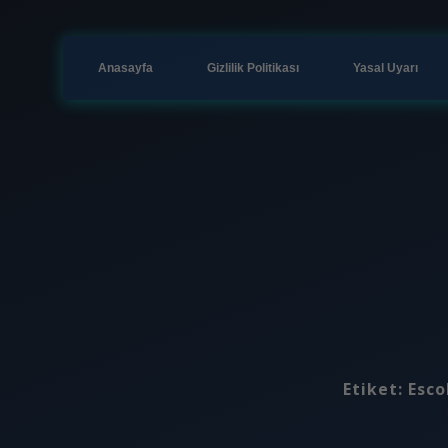
Anasayfa
Gizlilik Politikası
Yasal Uyarı
Etiket:
Esco