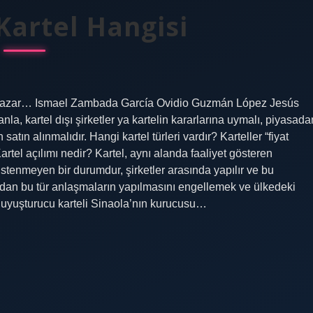
Kartel Hangisi
 Salazar… Ismael Zambada García Ovidio Guzmán López Jesús
la, kartel dışı şirketler ya kartelin kararlarına uymalı, piyasada
satın alınmalıdır. Hangi kartel türleri vardır? Karteller “fiyat
r. Kartel açılımı nedir? Kartel, aynı alanda faaliyet gösteren
r. İstenmeyen bir durumdur, şirketler arasında yapılır ve bu
ndan bu tür anlaşmaların yapılmasını engellemek ve ülkedeki
a uyuşturucu karteli Sinaola’nın kurucusu…