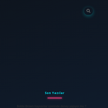
Sidebar
tulipbet
elexbett.net
Son Yazılar
Bobbi Brown hayvanlar üzerinde deney yapıyor mu ?