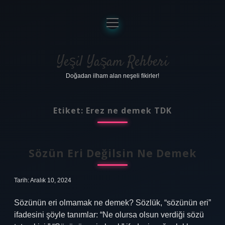
menüyü
aç
Anasayfa
Gizlilik Politikası
Yeşil Yaşam Rehberi
Doğadan ilham alan neşeli fikirler!
Yasal Uyarı
Hakkımızda
Etiket:
Erez ne demek TDK
Sözün Eri Değilsin Ne Demek
Tarih: Aralık 10, 2024
Sözünün eri olmamak ne demek? Sözlük, “sözünün eri”
ifadesini şöyle tanımlar: “Ne olursa olsun verdiği sözü