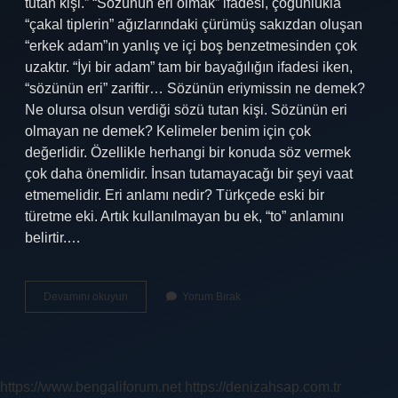
tutan kişi.” “Sözünün eri olmak” ifadesi, çoğunlukla
“çakal tiplerin” ağızlarındaki çürümüş sakızdan oluşan
“erkek adam”ın yanlış ve içi boş benzetmesinden çok
uzaktır. “İyi bir adam” tam bir bayağılığın ifadesi iken,
“sözünün eri” zariftir… Sözünün eriymissin ne demek?
Ne olursa olsun verdiği sözü tutan kişi. Sözünün eri
olmayan ne demek? Kelimeler benim için çok
değerlidir. Özellikle herhangi bir konuda söz vermek
çok daha önemlidir. İnsan tutamayacağı bir şeyi vaat
etmemelidir. Eri anlamı nedir? Türkçede eski bir
türetme eki. Artık kullanılmayan bu ek, “to” anlamını
belirtir.…
Sözün
Devamını okuyun
Yorum Bırak
Eri
Değilsin
Ne
Demek
https://www.bengaliforum.net
https://denizahsap.com.tr