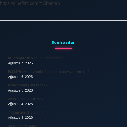
https://cinefilm.com.tr
Sitemap
Sidebar
Son Yazılar
KDV oranı sıfır olan ürünler nelerdir ?
Ağustos 7, 2026
Bobbi Brown hayvanlar üzerinde deney yapıyor mu ?
Ağustos 6, 2026
Kovacic maaşı ne kadar ?
Ağustos 5, 2026
Avantaj faul sayılır mı ?
Ağustos 4, 2026
7 Uzun Sure Nelerdir ?
Ağustos 3, 2026
340 hangi hesaptır ?