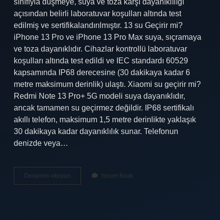
sınıfıyla düşmeye, suya ve toza karşı dayanıklılığı
açısından belirli laboratuvar koşulları altında test
edilmiş ve sertifikalandırılmıştır. 13 su Geçirir mi?
iPhone 13 Pro ve iPhone 13 Pro Max suya, sıçramaya
ve toza dayanıklıdır. Cihazlar kontrollü laboratuvar
koşulları altında test edildi ve IEC standardı 60529
kapsamında IP68 derecesine (30 dakikaya kadar 6
metre maksimum derinlik) ulaştı. Xiaomi su geçirir mi?
Redmi Note 13 Pro+ 5G modeli suya dayanıklıdır,
ancak tamamen su geçirmez değildir. IP68 sertifikalı
akıllı telefon, maksimum 1,5 metre derinlikte yaklaşık
30 dakikaya kadar dayanıklılık sunar. Telefonun
denizde veya…
Xiaomi
Devamını okuyun
Yorum Bırak
13
Suya
Dayanıklı
Mı