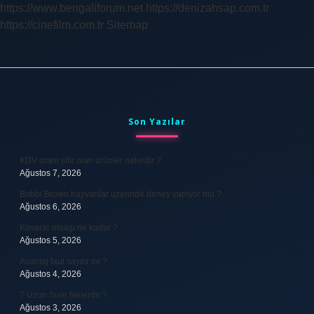
https://www.bengaliforum.net
https://denizahsap.com.tr
https://cinefilm.com.tr
Sitemap
Sidebar
Son Yazılar
KDV oranı sıfır olan ürünler nelerdir ?
Ağustos 7, 2026
Bobbi Brown hayvanlar üzerinde deney yapıyor mu ?
Ağustos 6, 2026
Kovacic maaşı ne kadar ?
Ağustos 5, 2026
Avantaj faul sayılır mı ?
Ağustos 4, 2026
7 Uzun Sure Nelerdir ?
Ağustos 3, 2026