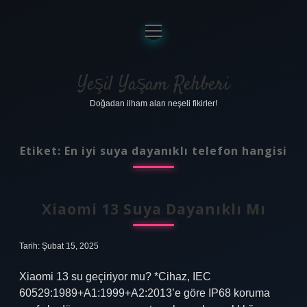
menüyü
aç
Anasayfa
Gizlilik Politikası
Yeşil Yaşam Rehberi
Doğadan ilham alan neşeli fikirler!
Yasal Uyarı
Hakkımızda
Etiket:
En iyi suya dayanıklı telefon hangisi
Xiaomi 13 Suya Dayanıklı Mı
Tarih: Şubat 15, 2025
Xiaomi 13 su geçiriyor mu? *Cihaz, IEC
60529:1989+A1:1999+A2:2013’e göre IP68 koruma