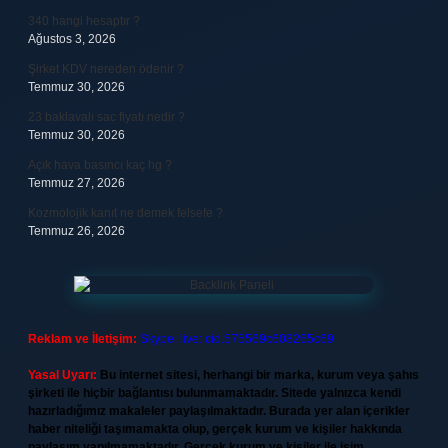
340 hangi hesaptır ?
Ağustos 3, 2026
Şirket KDV nereden ödenir ?
Temmuz 30, 2026
23 baklavalı sac fiyatı nedir ?
Temmuz 30, 2026
Açık hava basıncı kaç hg ?
Temmuz 27, 2026
Kozmolojik kanıt ne demek felsefe ?
Temmuz 26, 2026
Reklam ve İletişim:
Skype: live:.cid.575569c608265c69
Yasal Uyarı:
Bu internet sitesi, herhangi bir marka, kurum veya şahıs
şirketi ile hiçbir bağlantısı bulunmamaktadır. Sitede yalnızca kendi
hazırladığımız makaleler paylaşılmaktadır. Burada yer alan içerikler
haber niteliği taşımamakta olup, gerçek kurum ve kişiler hakkında
paylaşım yapılmamaktadır. Gerçek kurum ve kişiler ile isim