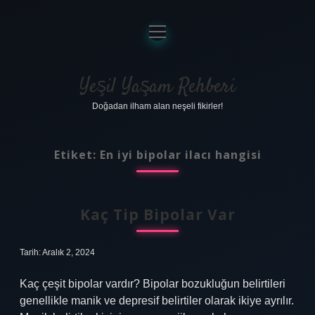
menüyü
aç
Anasayfa
Gizlilik Politikası
Yeşil Yaşam Rehberi
Doğadan ilham alan neşeli fikirler!
Yasal Uyarı
Hakkımızda
Etiket:
En iyi bipolar ilacı hangisi
Kaç Tip Bipolar Var
Tarih: Aralık 2, 2024
Kaç çeşit bipolar vardır? Bipolar bozukluğun belirtileri
genellikle manik ve depresif belirtiler olarak ikiye ayrılır.