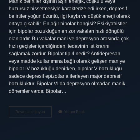
Manik belirtiler kişinin aşırı enerjik, coşkulu veya
huzursuz hissetmesiyle karakterize edilirken, depresif
belirtiler yoğun üzüntü, ilgi kaybı ve düşük enerji olarak
ortaya çıkabilir. En ağır bipolar hangisi? Psikiyatristler
için bipolar bozukluğun en zor vakaları hızlı döngülü
olanlardır. Bu vakalar mani ve depresyon arasında çok
hızlı geçişler içerdiğinden, tedavinin istikrarını
sağlamak zordur. Bipolar tip 4 nedir? Antidepresan
veya madde kullanımına bağlı olarak gelişen maniye
bipolar IV bozukluğu denirken, bipolar V bozukluğu
sadece depresif epizotlarla ilerleyen majör depresif
bozukluktur. Bipolar VI’da depresyon olmadan manik
dönemler vardır. Bipolar…
Kaç
Devamını okuyun
Yorum Bırak
Tip
Bipolar
Var