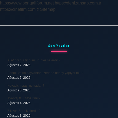
https://www.bengaliforum.net
https://denizahsap.com.tr
https://cinefilm.com.tr
Sitemap
Sidebar
Son Yazılar
KDV oranı sıfır olan ürünler nelerdir ?
Ağustos 7, 2026
Bobbi Brown hayvanlar üzerinde deney yapıyor mu ?
Ağustos 6, 2026
Kovacic maaşı ne kadar ?
Ağustos 5, 2026
Avantaj faul sayılır mı ?
Ağustos 4, 2026
7 Uzun Sure Nelerdir ?
Ağustos 3, 2026