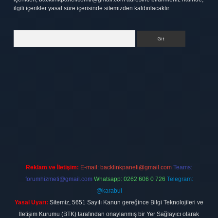
ilgili içerikler yasal süre içerisinde sitemizden kaldırılacaktır.
Arama
t.net
Reklam ve İletişim:
E-mail:
backlinkpaneli@gmail.com
Teams:
forumhizmeti@gmail.com
Whatsapp: 0262 606 0 726
Telegram:
@karabul
Yasal Uyarı:
Sitemiz, 5651 Sayılı Kanun gereğince Bilgi Teknolojileri ve
İletişim Kurumu (BTK) tarafından onaylanmış bir Yer Sağlayıcı olarak