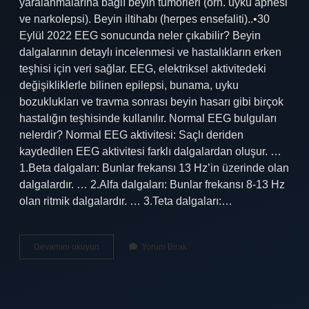
yaralanmalarına bağlı beyin tümörleri (örn. uyku apnesi
ve narkolepsi). Beyin iltihabı (herpes ensefaliti)..•30
Eylül 2022 EEG sonucunda neler çıkabilir? Beyin
dalgalarının detaylı incelenmesi ve hastalıkların erken
teşhisi için veri sağlar. EEG, elektriksel aktivitedeki
değişikliklerle bilinen epilepsi, bunama, uyku
bozuklukları ve travma sonrası beyin hasarı gibi birçok
hastalığın teşhisinde kullanılır. Normal EEG bulguları
nelerdir? Normal EEG aktivitesi: Saçlı deriden
kaydedilen EEG aktivitesi farklı dalgalardan oluşur. …
1.Beta dalgaları: Bunlar frekansı 13 Hz’in üzerinde olan
dalgalardır. … 2.Alfa dalgaları: Bunlar frekansı 8-13 Hz
olan ritmik dalgalardır. … 3.Teta dalgaları:…
Eeg
Devamını okuyun
Yorum Bırak
De
Neler
Belli
Olur