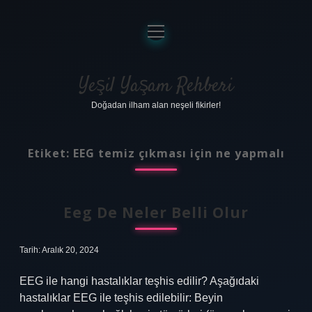
menüyü
aç
Anasayfa
Gizlilik Politikası
Yeşil Yaşam Rehberi
Doğadan ilham alan neşeli fikirler!
Yasal Uyarı
Hakkımızda
Etiket:
EEG temiz çıkması için ne yapmalı
Eeg De Neler Belli Olur
Tarih: Aralık 20, 2024
EEG ile hangi hastalıklar teşhis edilir? Aşağıdaki
hastalıklar EEG ile teşhis edilebilir: Beyin