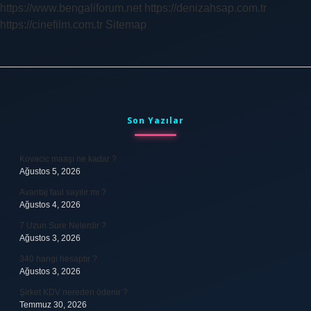
https://www.bengaliforum.net
https://denizahsap.com.tr
https://cinefilm.com.tr
Sitemap
Sidebar
Son Yazılar
Kovacic maaşı ne kadar ?
Ağustos 5, 2026
Avantaj faul sayılır mı ?
Ağustos 4, 2026
7 Uzun Sure Nelerdir ?
Ağustos 3, 2026
340 hangi hesaptır ?
Ağustos 3, 2026
Şirket KDV nereden ödenir ?
Temmuz 30, 2026