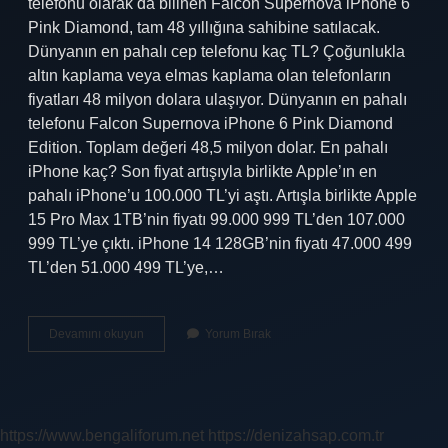
telefonu olarak da bilinen Falcon Supernova iPhone 6
Pink Diamond, tam 48 yıllığına sahibine satılacak.
Dünyanın en pahalı cep telefonu kaç TL? Çoğunlukla
altın kaplama veya elmas kaplama olan telefonların
fiyatları 48 milyon dolara ulaşıyor. Dünyanın en pahalı
telefonu Falcon Supernova iPhone 6 Pink Diamond
Edition. Toplam değeri 48,5 milyon dolar. En pahalı
iPhone kaç? Son fiyat artışıyla birlikte Apple’ın en
pahalı iPhone’u 100.000 TL’yi aştı. Artışla birlikte Apple
15 Pro Max 1TB’nin fiyatı 99.000 999 TL’den 107.000
999 TL’ye çıktı. iPhone 14 128GB’nin fiyatı 47.000 499
TL’den 51.000 499 TL’ye,…
Falcon
Devamını okuyun
Yorum Bırak
Supernova
Iphone
6
Pink
Diamond
https://www.bengaliforum.net
https://denizahsap.com.tr
Edition