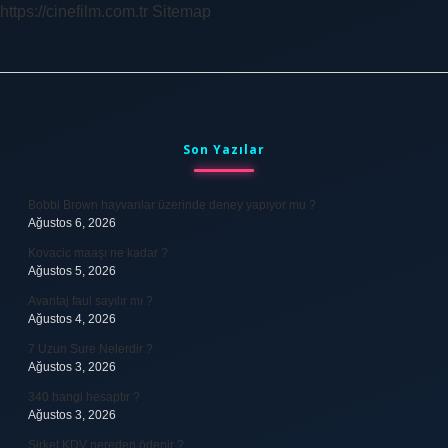
https://cinefilm.com.tr
Sitemap
Kaç
Tl
Sidebar
Son Yazılar
Bobbi Brown hayvanlar üzerinde deney yapıyor mu ?
Ağustos 6, 2026
Kovacic maaşı ne kadar ?
Ağustos 5, 2026
Avantaj faul sayılır mı ?
Ağustos 4, 2026
7 Uzun Sure Nelerdir ?
Ağustos 3, 2026
340 hangi hesaptır ?
Ağustos 3, 2026
Şirket KDV nereden ödenir ?