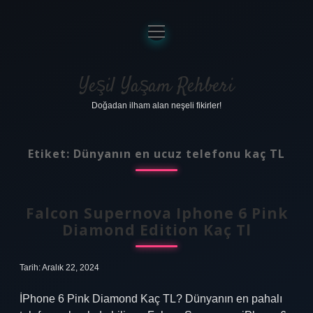
menüyü
aç
Anasayfa
Gizlilik Politikası
Yeşil Yaşam Rehberi
Doğadan ilham alan neşeli fikirler!
Yasal Uyarı
Hakkımızda
Etiket:
Dünyanın en ucuz telefonu kaç TL
Falcon Supernova Iphone 6 Pink
Diamond Edition Kaç Tl
Tarih: Aralık 22, 2024
İPhone 6 Pink Diamond Kaç TL? Dünyanın en pahalı