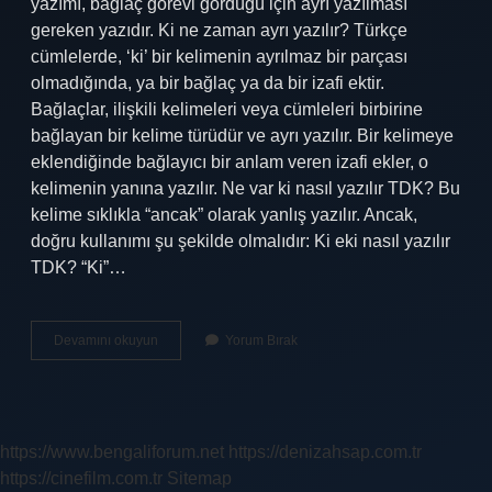
yazımı, bağlaç görevi gördüğü için ayrı yazılması
gereken yazıdır. Ki ne zaman ayrı yazılır? Türkçe
cümlelerde, ‘ki’ bir kelimenin ayrılmaz bir parçası
olmadığında, ya bir bağlaç ya da bir izafi ektir.
Bağlaçlar, ilişkili kelimeleri veya cümleleri birbirine
bağlayan bir kelime türüdür ve ayrı yazılır. Bir kelimeye
eklendiğinde bağlayıcı bir anlam veren izafi ekler, o
kelimenin yanına yazılır. Ne var ki nasıl yazılır TDK? Bu
kelime sıklıkla “ancak” olarak yanlış yazılır. Ancak,
doğru kullanımı şu şekilde olmalıdır: Ki eki nasıl yazılır
TDK? “Ki”…
Vardı
Devamını okuyun
Yorum Bırak
Ki
Nasıl
Yazılır
https://www.bengaliforum.net
https://denizahsap.com.tr
https://cinefilm.com.tr
Sitemap