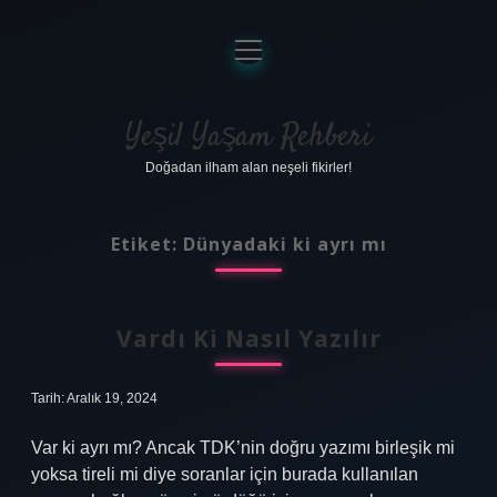
menüyü
aç
Anasayfa
Gizlilik Politikası
Yeşil Yaşam Rehberi
Doğadan ilham alan neşeli fikirler!
Yasal Uyarı
Hakkımızda
Etiket:
Dünyadaki ki ayrı mı
Vardı Ki Nasıl Yazılır
Tarih: Aralık 19, 2024
Var ki ayrı mı? Ancak TDK’nin doğru yazımı birleşik mi
yoksa tireli mi diye soranlar için burada kullanılan