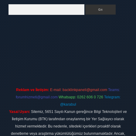
Arama
ett.net
Reklam ve İletişim:
E-mail:
backlinkpaneli@gmail.com
Teams:
forumhizmeti@gmail.com
Whatsapp: 0262 606 0 726
Telegram:
@karabul
Yasal Uyarı:
Sitemiz, 5651 Sayılı Kanun gereğince Bilgi Teknolojileri ve
İletişim Kurumu (BTK) tarafından onaylanmış bir Yer Sağlayıcı olarak
hizmet vermektedir. Bu nedenle, sitedeki içerikleri proaktif olarak
denetleme veya araştırma yükümlülüğümüz bulunmamaktadır. Ancak,