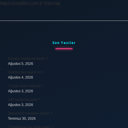
https://cinefilm.com.tr
Sitemap
Sidebar
Son Yazılar
Kovacic maaşı ne kadar ?
Ağustos 5, 2026
Avantaj faul sayılır mı ?
Ağustos 4, 2026
7 Uzun Sure Nelerdir ?
Ağustos 3, 2026
340 hangi hesaptır ?
Ağustos 3, 2026
Şirket KDV nereden ödenir ?
Temmuz 30, 2026
23 baklavalı sac fiyatı nedir ?