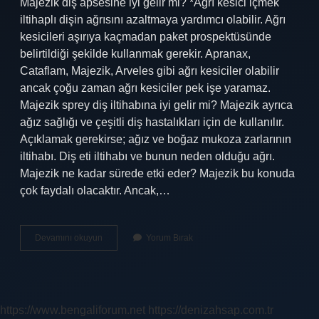
Majezik diş apsesine iyi gelir mi? *Ağrı kesici içmek
iltihaplı dişin ağrısını azaltmaya yardımcı olabilir. Ağrı
kesicileri aşırıya kaçmadan paket prospektüsünde
belirtildiği şekilde kullanmak gerekir. Apranax,
Cataflam, Majezik, Arveles gibi ağrı kesiciler olabilir
ancak çoğu zaman ağrı kesiciler pek işe yaramaz.
Majezik sprey diş iltihabına iyi gelir mi? Majezik ayrıca
ağız sağlığı ve çeşitli diş hastalıkları için de kullanılır.
Açıklamak gerekirse; ağız ve boğaz mukoza zarlarının
iltihabı. Diş eti iltihabı ve bunun neden olduğu ağrı.
Majezik ne kadar sürede etki eder? Majezik bu konuda
çok faydalı olacaktır. Ancak,…
Majezik
Devamını okuyun
Yorum Bırak
Iltihaba
Iyi
Gelir
Mi
https://www.bengaliforum.net
https://denizahsap.com.tr