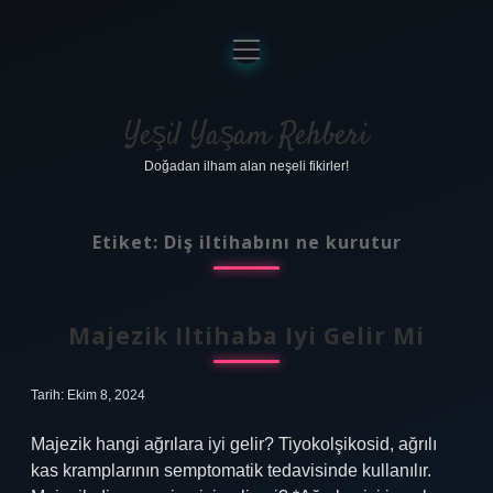
menüyü
aç
Anasayfa
Gizlilik Politikası
Yeşil Yaşam Rehberi
Doğadan ilham alan neşeli fikirler!
Yasal Uyarı
Hakkımızda
Etiket:
Diş iltihabını ne kurutur
Majezik Iltihaba Iyi Gelir Mi
Tarih: Ekim 8, 2024
Majezik hangi ağrılara iyi gelir? Tiyokolşikosid, ağrılı
kas kramplarının semptomatik tedavisinde kullanılır.