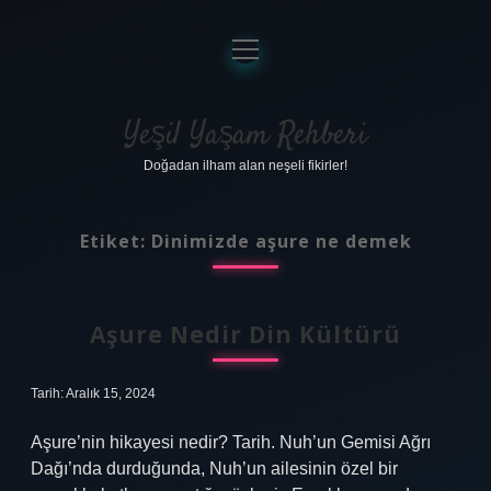
menüyü
aç
Anasayfa
Gizlilik Politikası
Yeşil Yaşam Rehberi
Doğadan ilham alan neşeli fikirler!
Yasal Uyarı
Hakkımızda
Etiket:
Dinimizde aşure ne demek
Aşure Nedir Din Kültürü
Tarih: Aralık 15, 2024
Aşure’nin hikayesi nedir? Tarih. Nuh’un Gemisi Ağrı
Dağı’nda durduğunda, Nuh’un ailesinin özel bir