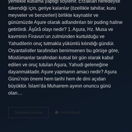
yemekle kutlama yaptığı söylenir. Erzakları neredeyse
tükendiği için, geriye kalanlar (özellikle tahıllar, kuru
meyveler ve benzerleri) birlikte kaynatılır ve
günümüzde Aşure olarak adlandırılan bir puding haline
getirilirdi. Âşûrâ olayı nedir? 1. Aşura, Hz. Musa ve
kavminin Firavun’un zulmünden kurtulduğu ve
Yahudilerin oruç tutmakla yükümlü kılındığı gündür.
Oryantalistler tarafından benimsenen bu görüşe göre,
Müslümanlar tarafından kutsal bir gün olarak kabul
edilen ve oruç tutulan Aşura, Yahudi geleneğine
dayanmaktadır. Aşure yapmanın amacı nedir? Aşura
Günü’nün önemi hem tarihi hem de dini açıdan
büyüktür. İslam’da Muharrem ayının onuncu günü
olan…
Aşure
Devamını okuyun
Yorum Bırak
Nedir
Din
Kültürü