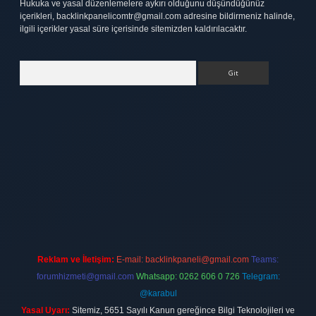
Hukuka ve yasal düzenlemelere aykırı olduğunu düşündüğünüz
içerikleri,
backlinkpanelicomtr@gmail.com
adresine bildirmeniz halinde,
ilgili içerikler yasal süre içerisinde sitemizden kaldırılacaktır.
Arama
ett.net
Reklam ve İletişim:
E-mail:
backlinkpaneli@gmail.com
Teams:
forumhizmeti@gmail.com
Whatsapp: 0262 606 0 726
Telegram:
@karabul
Yasal Uyarı:
Sitemiz, 5651 Sayılı Kanun gereğince Bilgi Teknolojileri ve