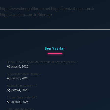
https://www.bengaliforum.net
https://denizahsap.com.tr
https://cinefilm.com.tr
Sitemap
Sidebar
Son Yazılar
Bobbi Brown hayvanlar üzerinde deney yapıyor mu ?
Ağustos 6, 2026
Kovacic maaşı ne kadar ?
Ağustos 5, 2026
Avantaj faul sayılır mı ?
Ağustos 4, 2026
7 Uzun Sure Nelerdir ?
Ağustos 3, 2026
340 hangi hesaptır ?