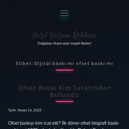
menüyü
aç
Anasayfa
Gizlilik Politikası
Yeşil Yaşam Rehberi
Doğadan ilham alan neşeli fikirler!
Yasal Uyarı
Hakkımızda
Etiket:
Dijital baskı mı ofset baskı mı
Ofset Baskı Kim Tarafından
Bulundu
Tarih: Nisan 14, 2025
Ofset baskıyı kim icat etti? İlk döner ofset litografi baskı