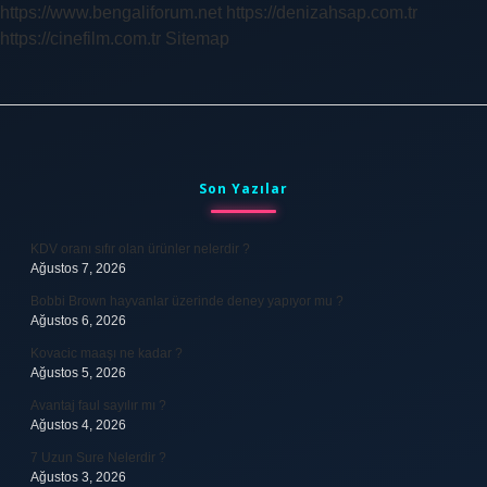
https://www.bengaliforum.net
https://denizahsap.com.tr
https://cinefilm.com.tr
Sitemap
Sidebar
Son Yazılar
KDV oranı sıfır olan ürünler nelerdir ?
Ağustos 7, 2026
Bobbi Brown hayvanlar üzerinde deney yapıyor mu ?
Ağustos 6, 2026
Kovacic maaşı ne kadar ?
Ağustos 5, 2026
Avantaj faul sayılır mı ?
Ağustos 4, 2026
7 Uzun Sure Nelerdir ?
Ağustos 3, 2026