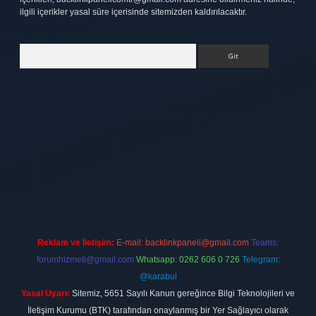
ilgili içerikler yasal süre içerisinde sitemizden kaldırılacaktır.
Arama
t
elexbett.net
Reklam ve İletişim:
E-mail:
backlinkpaneli@gmail.com
Teams:
forumhizmeti@gmail.com
Whatsapp: 0262 606 0 726
Telegram:
@karabul
Yasal Uyarı:
Sitemiz, 5651 Sayılı Kanun gereğince Bilgi Teknolojileri ve
İletişim Kurumu (BTK) tarafından onaylanmış bir Yer Sağlayıcı olarak