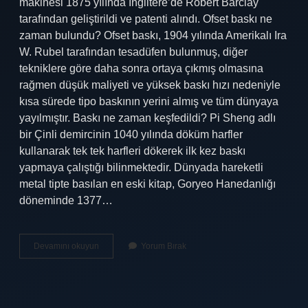
makinesi 1875 yılında İngiltere’de Robert Barclay
tarafından geliştirildi ve patenti alındı. Ofset baskı ne
zaman bulundu? Ofset baskı, 1904 yılında Amerikalı Ira
W. Rubel tarafından tesadüfen bulunmuş, diğer
tekniklere göre daha sonra ortaya çıkmış olmasına
rağmen düşük maliyeti ve yüksek baskı hızı nedeniyle
kısa sürede tipo baskının yerini almış ve tüm dünyaya
yayılmıştır. Baskı ne zaman keşfedildi? Pi Sheng adlı
bir Çinli demircinin 1040 yılında döküm harfler
kullanarak tek tek harfleri dökerek ilk kez baskı
yapmaya çalıştığı bilinmektedir. Dünyada hareketli
metal tipte basılan en eski kitap, Goryeo Hanedanlığı
döneminde 1377…
Ofset
Devamını okuyun
Yorum Bırak
Baskı
Kim
Tarafından
Bulundu