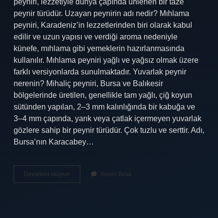
peyniri, lezzetiyle dünya çapında ünlenen bir taze
peynir türüdür. Uzayan peynirin adı nedir? Mıhlama
peyniri, Karadeniz’in lezzetlerinden biri olarak kabul
edilir ve uzun yapısı ve verdiği aroma nedeniyle
künefe, mıhlama gibi yemeklerin hazırlanmasında
kullanılır. Mıhlama peyniri yağlı ve yağsız olmak üzere
farklı versiyonlarda sunulmaktadır. Yuvarlak peynir
nerenin? Mihaliç peyniri, Bursa ve Balıkesir
bölgelerinde üretilen, genellikle tam yağlı, çiğ koyun
sütünden yapılan, 2–3 mm kalınlığında bir kabuğa ve
3–4 mm çapında, yarık veya çatlak içermeyen yuvarlak
gözlere sahip bir peynir türüdür. Çok tuzlu ve serttir. Adı,
Bursa’nın Karacabey…
Yuvarlak
Devamını okuyun
Yorum Bırak
Peynir
Adı
Ne