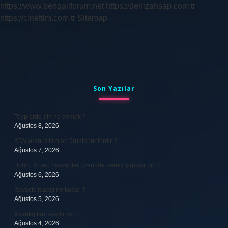
https://www.bengaliforum.net
https://denizahsap.com.tr
https://cinefilm.com.tr
Sitemap
Sidebar
Son Yazılar
Teyplerde din ne demek ?
Ağustos 8, 2026
KDV oranı sıfır olan ürünler nelerdir ?
Ağustos 7, 2026
Bobbi Brown hayvanlar üzerinde deney yapıyor mu ?
Ağustos 6, 2026
Kovacic maaşı ne kadar ?
Ağustos 5, 2026
Avantaj faul sayılır mı ?
Ağustos 4, 2026