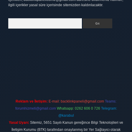
ilgili içerikler yasal süre içerisinde sitemizden kaldırılacaktır.
Arama
tt.net
Reklam ve İletişim:
E-mail:
backlinkpaneli@gmail.com
Teams:
forumhizmeti@gmail.com
Whatsapp: 0262 606 0 726
Telegram:
@karabul
Yasal Uyarı:
Sitemiz, 5651 Sayılı Kanun gereğince Bilgi Teknolojileri ve
İletişim Kurumu (BTK) tarafından onaylanmış bir Yer Sağlayıcı olarak