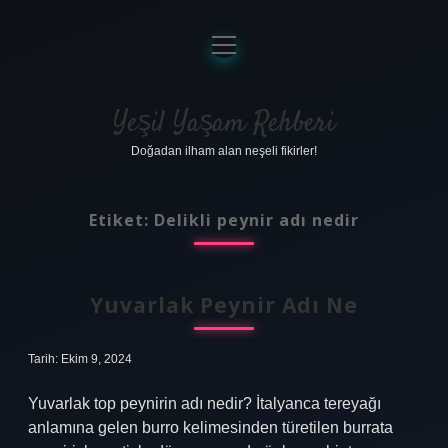
menüyü
aç
Anasayfa
Gizlilik Politikası
Yeşil Yaşam Rehberi
Doğadan ilham alan neşeli fikirler!
Yasal Uyarı
Hakkımızda
Etiket:
Delikli peynir adı nedir
Yuvarlak Peynir Adı Ne
Tarih: Ekim 9, 2024
Yuvarlak top peynirin adı nedir? İtalyanca tereyağı
anlamına gelen burro kelimesinden türetilen burrata