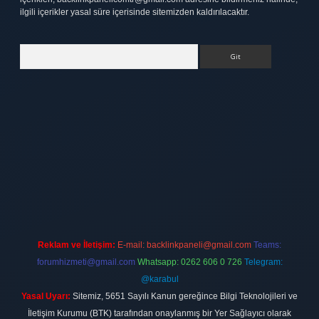
ilgili içerikler yasal süre içerisinde sitemizden kaldırılacaktır.
Arama
tt.net
Reklam ve İletişim:
E-mail:
backlinkpaneli@gmail.com
Teams:
forumhizmeti@gmail.com
Whatsapp: 0262 606 0 726
Telegram:
@karabul
Yasal Uyarı:
Sitemiz, 5651 Sayılı Kanun gereğince Bilgi Teknolojileri ve
İletişim Kurumu (BTK) tarafından onaylanmış bir Yer Sağlayıcı olarak