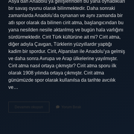
Asya’dan Anadolu’ya gelişlerinden bu yana oynadıkları
bir savaş oyunu olarak bilinmektedir. Daha sonraki
zamanlarda Anadolu’da oynanan ve aynı zamanda bir
atlı spor olarak da bilinen cirit atma, başlangıcından bu
yana nesilden nesile aktarılmış ve bugün hala varlığını
sürdürmektedir. Cirit Türk kültürüne ait mi? Cirit atma,
diğer adıyla Çavgan, Türklerin yüzyıllardır yaptığı
kadim bir spordur. Cirit, Alparslan ile Anadolu’ya gelmiş
ve daha sonra Avrupa ve Arap ülkelerine yayılmıştır.
Cirit atma nasıl ortaya çıkmıştır? Cirit atma sporu ilk
olarak 1908 yılında ortaya çıkmıştır. Cirit atma
günümüzde spor olarak kullanılsa da tarihte avcılık
ve…
Cirit
Devamını okuyun
Yorum Bırak
Atma
Nerede
Ortaya
Çıkmıştır