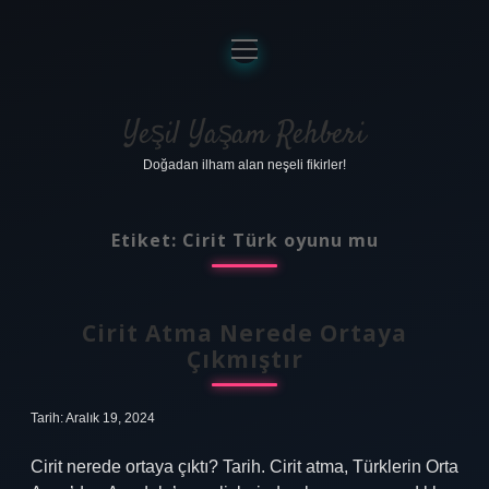
menüyü
aç
Anasayfa
Gizlilik Politikası
Yeşil Yaşam Rehberi
Doğadan ilham alan neşeli fikirler!
Yasal Uyarı
Hakkımızda
Etiket:
Cirit Türk oyunu mu
Cirit Atma Nerede Ortaya
Çıkmıştır
Tarih: Aralık 19, 2024
Cirit nerede ortaya çıktı? Tarih. Cirit atma, Türklerin Orta