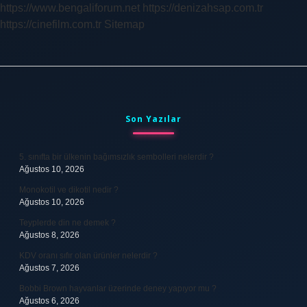
https://www.bengaliforum.net
https://denizahsap.com.tr
https://cinefilm.com.tr
Sitemap
Sidebar
Son Yazılar
5. sınıfta bir ülkenin bağımsızlık sembolleri nelerdir ?
Ağustos 10, 2026
Monokotil ve dikotil nedir ?
Ağustos 10, 2026
Teyplerde din ne demek ?
Ağustos 8, 2026
KDV oranı sıfır olan ürünler nelerdir ?
Ağustos 7, 2026
Bobbi Brown hayvanlar üzerinde deney yapıyor mu ?
Ağustos 6, 2026