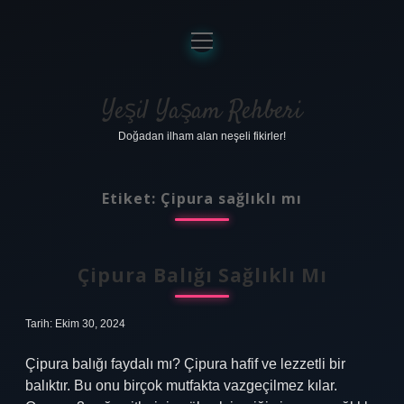
menüyü
aç
Anasayfa
Gizlilik Politikası
Yeşil Yaşam Rehberi
Doğadan ilham alan neşeli fikirler!
Yasal Uyarı
Hakkımızda
Etiket:
Çipura sağlıklı mı
Çipura Balığı Sağlıklı Mı
Tarih: Ekim 30, 2024
Çipura balığı faydalı mı? Çipura hafif ve lezzetli bir
balıktır. Bu onu birçok mutfakta vazgeçilmez kılar.