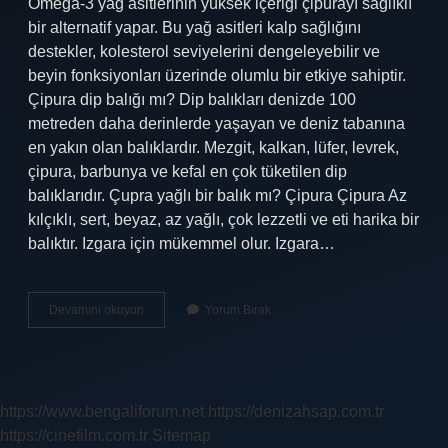
Omega-3 yağ asitlerinin yüksek içeriği çipurayı sağlıklı
bir alternatif yapar. Bu yağ asitleri kalp sağlığını
destekler, kolesterol seviyelerini dengeleyebilir ve
beyin fonksiyonları üzerinde olumlu bir etkiye sahiptir.
Çipura dip balığı mı? Dip balıkları denizde 100
metreden daha derinlerde yaşayan ve deniz tabanına
en yakın olan balıklardır. Mezgit, kalkan, lüfer, levrek,
çipura, barbunya ve kefal en çok tüketilen dip
balıklarıdır. Çupra yağlı bir balık mı? Çipura Çipura Az
kılçıklı, sert, beyaz, az yağlı, çok lezzetli ve eti harika bir
balıktır. Izgara için mükemmel olur. Izgara…
Çipura
Devamını okuyun
Yorum Bırak
Balığı
Sağlıklı
Mı
https://www.bengaliforum.net
https://denizahsap.com.tr
https://cinefilm.com.tr
Sitemap