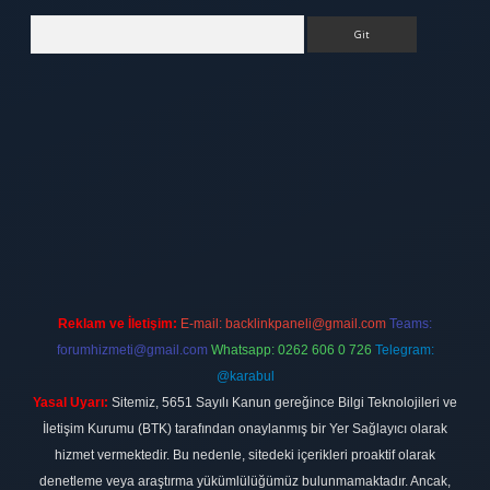
Arama
ulipbet
elexbett.net
Reklam ve İletişim:
E-mail:
backlinkpaneli@gmail.com
Teams:
forumhizmeti@gmail.com
Whatsapp: 0262 606 0 726
Telegram:
@karabul
Yasal Uyarı:
Sitemiz, 5651 Sayılı Kanun gereğince Bilgi Teknolojileri ve
İletişim Kurumu (BTK) tarafından onaylanmış bir Yer Sağlayıcı olarak
hizmet vermektedir. Bu nedenle, sitedeki içerikleri proaktif olarak
denetleme veya araştırma yükümlülüğümüz bulunmamaktadır. Ancak,