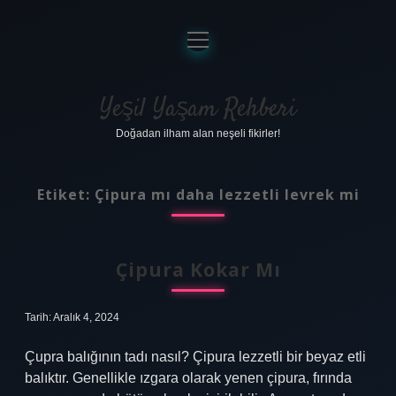
menüyü
aç
Anasayfa
Gizlilik Politikası
Yeşil Yaşam Rehberi
Doğadan ilham alan neşeli fikirler!
Yasal Uyarı
Hakkımızda
Etiket:
Çipura mı daha lezzetli levrek mi
Çipura Kokar Mı
Tarih: Aralık 4, 2024
Çupra balığının tadı nasıl? Çipura lezzetli bir beyaz etli
balıktır. Genellikle ızgara olarak yenen çipura, fırında