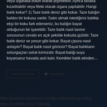
veya ızgarada bütün olarak pişirilebilir. Ayrıca tavada
kızartılabilir veya fileto olarak ızgara yapılabilir. Hangi
balık kokar? 1) Taze balık deniz gibi kokar. Taze balığın
balıksı bir kokusu vardır. Satın almak istediğiniz balıkta
ekşi bir koku fark ederseniz, bu balığın bayat
olduğunun bir işaretidir. Taze balık nasıl tanınır
sorusunun cevabı en açık şekilde kokuda gizlidir. Taze
balık deniz ve yosun gibi kokar. Bayat çipura nasıl
anlaşılır? Bayat balık nasıl görünür? Bayat balıkların
solungaçları soluk kırmızıdır. Bayat balığı suya
koyarsanız havada asılı kalır. Kemikler balık etinden…
Çipura
Devamını okuyun
Yorum Bırak
Kokar
Mı
https://www.bengaliforum.net
https://denizahsap.com.tr
https://cinefilm.com.tr
Sitemap