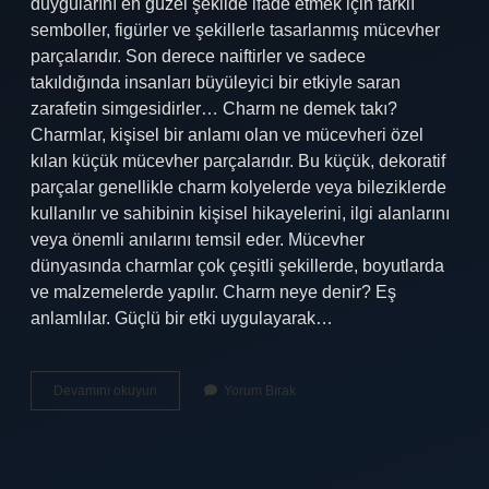
duygularını en güzel şekilde ifade etmek için farklı
semboller, figürler ve şekillerle tasarlanmış mücevher
parçalarıdır. Son derece naiftirler ve sadece
takıldığında insanları büyüleyici bir etkiyle saran
zarafetin simgesidirler… Charm ne demek takı?
Charmlar, kişisel bir anlamı olan ve mücevheri özel
kılan küçük mücevher parçalarıdır. Bu küçük, dekoratif
parçalar genellikle charm kolyelerde veya bileziklerde
kullanılır ve sahibinin kişisel hikayelerini, ilgi alanlarını
veya önemli anılarını temsil eder. Mücevher
dünyasında charmlar çok çeşitli şekillerde, boyutlarda
ve malzemelerde yapılır. Charm neye denir? Eş
anlamlılar. Güçlü bir etki uygulayarak…
Bileklik
Devamını okuyun
Yorum Bırak
Charm
Ne
Demek