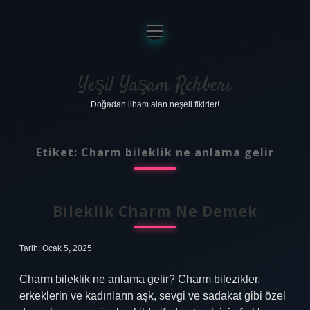
menüyü
aç
Anasayfa
Gizlilik Politikası
Yeşil Yaşam Rehberi
Doğadan ilham alan neşeli fikirler!
Yasal Uyarı
Hakkımızda
Etiket:
Charm bileklik ne anlama gelir
Bileklik Charm Ne Demek
Tarih: Ocak 5, 2025
Charm bileklik ne anlama gelir? Charm bilezikler,
erkeklerin ve kadınların aşk, sevgi ve sadakat gibi özel