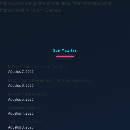
https://www.bengaliforum.net
https://denizahsap.com.tr
https://cinefilm.com.tr
Sitemap
Sidebar
Son Yazılar
KDV oranı sıfır olan ürünler nelerdir ?
Ağustos 7, 2026
Bobbi Brown hayvanlar üzerinde deney yapıyor mu ?
Ağustos 6, 2026
Kovacic maaşı ne kadar ?
Ağustos 5, 2026
Avantaj faul sayılır mı ?
Ağustos 4, 2026
7 Uzun Sure Nelerdir ?
Ağustos 3, 2026