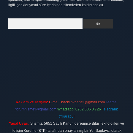
ilgili içerikler yasal süre içerisinde sitemizden kaldırılacaktır.
Arama
ulipbet
elexbett.net
Reklam ve İletişim:
E-mail:
backlinkpaneli@gmail.com
Teams:
forumhizmeti@gmail.com
Whatsapp: 0262 606 0 726
Telegram:
@karabul
Yasal Uyarı:
Sitemiz, 5651 Sayılı Kanun gereğince Bilgi Teknolojileri ve
İletişim Kurumu (BTK) tarafından onaylanmış bir Yer Sağlayıcı olarak