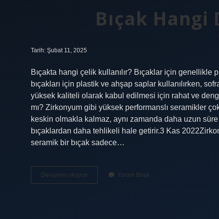
Bıçak Hangi 
Tarih: Şubat 11, 2025
Bıçakta hangi çelik kullanılır? Bıçaklar için genellikle 
bıçakları için plastik ve ahşap saplar kullanılırken, sofr
yüksek kaliteli olarak kabul edilmesi için rahat ve deng
mı? Zirkonyum gibi yüksek performanslı seramikler çok
keskin olmakla kalmaz, aynı zamanda daha uzun süre ke
bıçaklardan daha tehlikeli hale getirir.3 Kas 2022Zirk
seramik bir bıçak sadece…
Bıçak
Devamını okuyun
Yorum Bırak
Hangi
Demirden
Yapılır