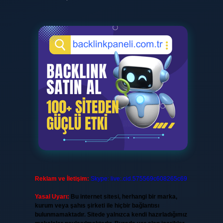
Reklam ve İletişim:
Skype: live:.cid.575569c608265c69
Yasal Uyarı:
Bu internet sitesi, herhangi bir marka,
kurum veya şahıs şirketi ile hiçbir bağlantısı
bulunmamaktadır. Sitede yalnızca kendi hazırladığımız