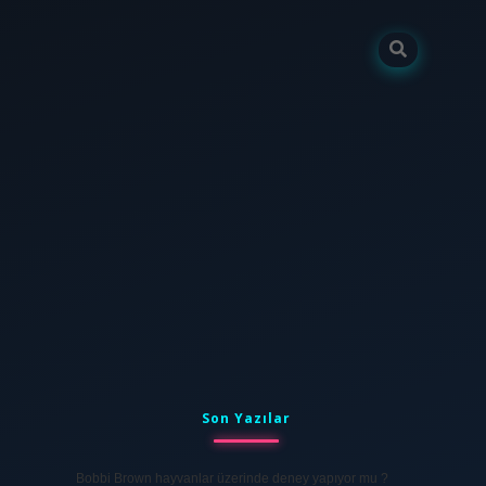
Sidebar
tulipbet
elexbett.net
Son Yazılar
Bobbi Brown hayvanlar üzerinde deney yapıyor mu ?