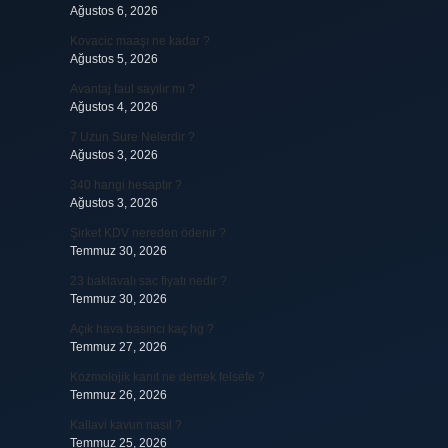
Ağustos 6, 2026
Kovacic maaşı ne kadar ?
Ağustos 5, 2026
Avantaj faul sayılır mı ?
Ağustos 4, 2026
7 Uzun Sure Nelerdir ?
Ağustos 3, 2026
340 hangi hesaptır ?
Ağustos 3, 2026
Şirket KDV nereden ödenir ?
Temmuz 30, 2026
23 baklavalı sac fiyatı nedir ?
Temmuz 30, 2026
Açık hava basıncı kaç hg ?
Temmuz 27, 2026
Kozmolojik kanıt ne demek felsefe ?
Temmuz 26, 2026
Kallavi kavun nasıl ?
Temmuz 25, 2026