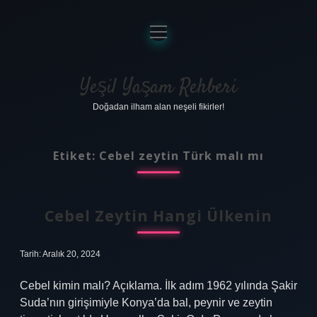
menüyü
aç
Anasayfa
Gizlilik Politikası
Yeşil Yaşam Rehberi
Doğadan ilham alan neşeli fikirler!
Yasal Uyarı
Hakkımızda
Etiket:
Cebel zeytin Türk malı mı
Cebel Zeytin Hangi Ülkenin
Tarih: Aralık 20, 2024
Cebel kimin malı? Açıklama. İlk adım 1962 yılında Şakir
Suda’nın girişimiyle Konya’da bal, peynir ve zeytin