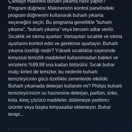
Çamaşır makinesi buharlı yıkama nasıl yapılır?
Program düğmesi: Makinenizin kontrol panelindeki
program düğmesini kullanarak buharlı yıkama
seçeneğini seçin. Bu programa genellikle “buharlı
yıkama”, “buharlı yıkama” veya benzeri adlar verilir.
Sıcaklık ve sıkma ayarları: Varsayılan sıcaklık ve sıkma
ayarlarını kontrol edin ve gerekirse ayarlayın. Buharlı
yıkama özelliği nedir? Yüksek sıcaklıklar sayesinde
kimyasal temizlik maddeleri kullanılmadan bakteri ve
virüslerin %99,99’una kadarı öldürülür. Sıcak buhar
inatçı kirleri de temizler, bu nedenle buharlı
temizleyicinin gücü özellikle zeminlerde etkilidir.
Buharlı yıkamada deterjan kullanılır mı? Philips buharlı
temizleyicinizin su haznesine deterjan, parfüm, sirke,
kola, kireç çözücü maddeler, ütülemeye yardımcı
ürünler veya başka kimyasallar eklemeyin. Buhar
terapi…