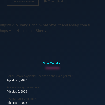
Buhar
Devamını okuyun
Yorum Bırak
Ile
Temizleme
Nedir
Çamaşır
Makinesi
https://www.bengaliforum.net
https://denizahsap.com.tr
https://cinefilm.com.tr
Sitemap
Sidebar
Son Yazılar
Bobbi Brown hayvanlar üzerinde deney yapıyor mu ?
Ağustos 6, 2026
Kovacic maaşı ne kadar ?
Ağustos 5, 2026
Avantaj faul sayılır mı ?
Ağustos 4, 2026