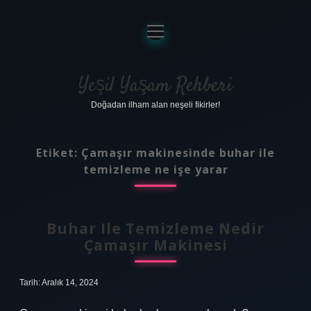
menüyü
aç
Anasayfa
Gizlilik Politikası
Yeşil Yaşam Rehberi
Doğadan ilham alan neşeli fikirler!
Yasal Uyarı
Hakkımızda
Etiket:
Çamaşır makinesinde buhar ile
temizleme ne işe yarar
Buhar Ile Temizleme Nedir
Çamaşır Makinesi
Tarih: Aralık 14, 2024