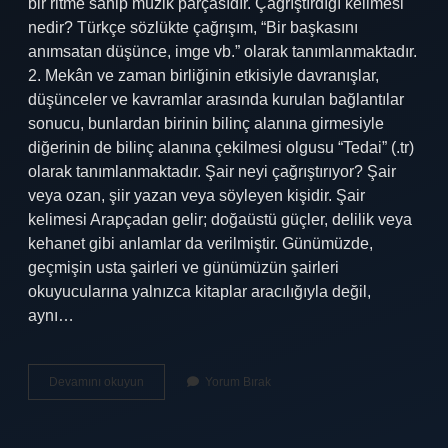
bir ritme sahip müzik parçasıdır. Çağrıştırdığı kelimesi
nedir? Türkçe sözlükte çağrışım, “Bir başkasını
anımsatan düşünce, imge vb.” olarak tanımlanmaktadır.
2. Mekân ve zaman birliğinin etkisiyle davranışlar,
düşünceler ve kavramlar arasında kurulan bağlantılar
sonucu, bunlardan birinin bilinç alanına girmesiyle
diğerinin de bilinç alanına çekilmesi olgusu “Tedai” (.tr)
olarak tanımlanmaktadır. Şair neyi çağrıştırıyor? Şair
veya ozan, şiir yazan veya söyleyen kişidir. Şair
kelimesi Arapçadan gelir; doğaüstü güçler, delilik veya
kehanet gibi anlamlar da verilmiştir. Günümüzde,
geçmişin usta şairleri ve günümüzün şairleri
okuyucularına yalnızca kitaplar aracılığıyla değil,
aynı…
Marş
Devamını okuyun
Yorum Bırak
Kelimesi
Neyi
Çağrıştırıyor