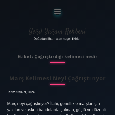
menüyü
aç
Anasayfa
Gizlilik Politikası
Yeşil Yaşam Rehberi
Doğadan ilham alan neşeli fikirler!
Yasal Uyarı
Hakkımızda
Etiket:
Çağrıştırdığı kelimesi nedir
Marş Kelimesi Neyi Çağrıştırıyor
Tarih: Aralık 9, 2024
Marş neyi çağrıştırıyor? İlahi, genellikle marşlar için
yazılan ve askeri bandolarda çalınan, güçlü ve düzenli