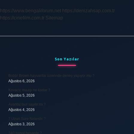
https://www.bengaliforum.net
https://denizahsap.com.tr
https://cinefilm.com.tr
Sitemap
Sidebar
Son Yazılar
Bobbi Brown hayvanlar üzerinde deney yapıyor mu ?
Ağustos 6, 2026
Kovacic maaşı ne kadar ?
Ağustos 5, 2026
Avantaj faul sayılır mı ?
Ağustos 4, 2026
7 Uzun Sure Nelerdir ?
Ağustos 3, 2026
340 hangi hesaptır ?