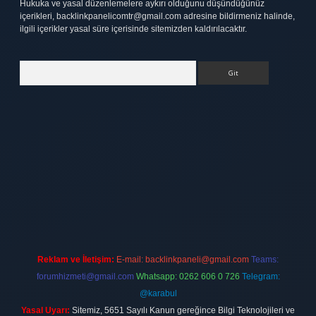
Hukuka ve yasal düzenlemelere aykırı olduğunu düşündüğünüz
içerikleri,
backlinkpanelicomtr@gmail.com
adresine bildirmeniz halinde,
ilgili içerikler yasal süre içerisinde sitemizden kaldırılacaktır.
Arama
tt.net
Reklam ve İletişim:
E-mail:
backlinkpaneli@gmail.com
Teams:
forumhizmeti@gmail.com
Whatsapp: 0262 606 0 726
Telegram:
@karabul
Yasal Uyarı:
Sitemiz, 5651 Sayılı Kanun gereğince Bilgi Teknolojileri ve