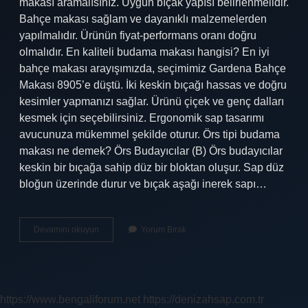
makası aramalısınız. Uygun bıçak yapısı belirlenmelidir.
Bahçe makası sağlam ve dayanıklı malzemelerden
yapılmalıdır. Ürünün fiyat-performans oranı doğru
olmalıdır. En kaliteli budama makası hangisi? En iyi
bahçe makası arayışımızda, seçimimiz Gardena Bahçe
Makası 8905’e düştü. İki keskin bıçağı hassas ve doğru
kesimler yapmanızı sağlar. Ürünü çiçek ve genç dalları
kesmek için seçebilirsiniz. Ergonomik sap tasarımı
avucunuza mükemmel şekilde oturur. Örs tipi budama
makası ne demek? Örs Budayıcılar (B) Örs budayıcılar
keskin bir bıçağa sahip düz bir bloktan oluşur. Sap düz
bloğun üzerinde durur ve bıçak aşağı inerek sapı…
Budama
Devamını okuyun
Yorum Bırak
Makası
Nasıl
Seçilir
https://www.bengaliforum.net
https://denizahsap.com.tr