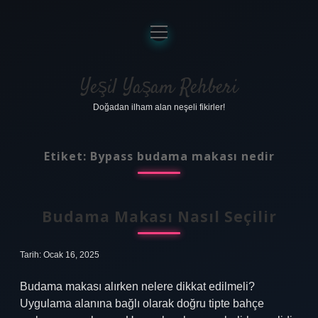
menüyü
aç
Anasayfa
Gizlilik Politikası
Yeşil Yaşam Rehberi
Doğadan ilham alan neşeli fikirler!
Yasal Uyarı
Hakkımızda
Etiket:
Bypass budama makası nedir
Budama Makası Nasıl Seçilir
Tarih: Ocak 16, 2025
Budama makası alırken nelere dikkat edilmeli?
Uygulama alanına bağlı olarak doğru tipte bahçe