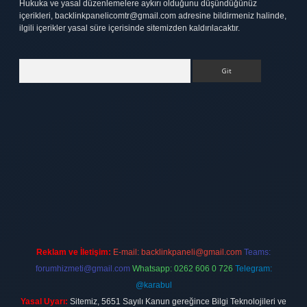
Hukuka ve yasal düzenlemelere aykırı olduğunu düşündüğünüz
içerikleri,
backlinkpanelicomtr@gmail.com
adresine bildirmeniz halinde,
ilgili içerikler yasal süre içerisinde sitemizden kaldırılacaktır.
Arama
ett.net
Reklam ve İletişim:
E-mail:
backlinkpaneli@gmail.com
Teams:
forumhizmeti@gmail.com
Whatsapp: 0262 606 0 726
Telegram:
@karabul
Yasal Uyarı:
Sitemiz, 5651 Sayılı Kanun gereğince Bilgi Teknolojileri ve