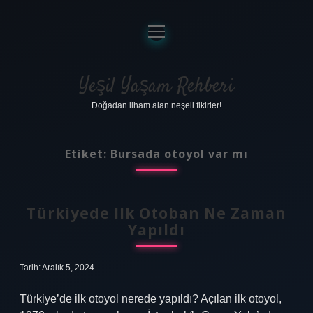
menüyü
aç
Anasayfa
Gizlilik Politikası
Yeşil Yaşam Rehberi
Doğadan ilham alan neşeli fikirler!
Yasal Uyarı
Hakkımızda
Etiket:
Bursada otoyol var mı
Türkiyede Ilk Otoban Ne Zaman
Yapıldı
Tarih: Aralık 5, 2024
Türkiye’de ilk otoyol nerede yapıldı? Açılan ilk otoyol,