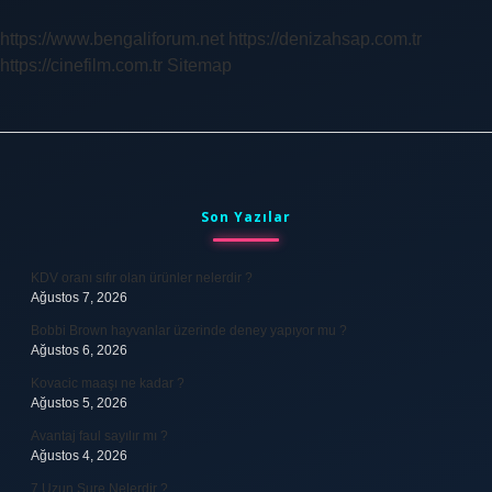
Zaman
Yapıldı
https://www.bengaliforum.net
https://denizahsap.com.tr
https://cinefilm.com.tr
Sitemap
Sidebar
Son Yazılar
KDV oranı sıfır olan ürünler nelerdir ?
Ağustos 7, 2026
Bobbi Brown hayvanlar üzerinde deney yapıyor mu ?
Ağustos 6, 2026
Kovacic maaşı ne kadar ?
Ağustos 5, 2026
Avantaj faul sayılır mı ?
Ağustos 4, 2026
7 Uzun Sure Nelerdir ?