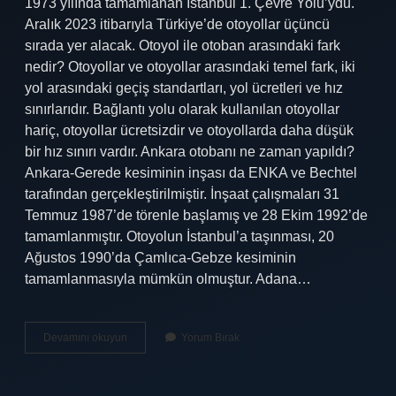
1973 yılında tamamlanan İstanbul 1. Çevre Yolu’ydu.
Aralık 2023 itibarıyla Türkiye’de otoyollar üçüncü
sırada yer alacak. Otoyol ile otoban arasındaki fark
nedir? Otoyollar ve otoyollar arasındaki temel fark, iki
yol arasındaki geçiş standartları, yol ücretleri ve hız
sınırlarıdır. Bağlantı yolu olarak kullanılan otoyollar
hariç, otoyollar ücretsizdir ve otoyollarda daha düşük
bir hız sınırı vardır. Ankara otobanı ne zaman yapıldı?
Ankara-Gerede kesiminin inşası da ENKA ve Bechtel
tarafından gerçekleştirilmiştir. İnşaat çalışmaları 31
Temmuz 1987’de törenle başlamış ve 28 Ekim 1992’de
tamamlanmıştır. Otoyolun İstanbul’a taşınması, 20
Ağustos 1990’da Çamlıca-Gebze kesiminin
tamamlanmasıyla mümkün olmuştur. Adana…
Türkiyede
Devamını okuyun
Yorum Bırak
Ilk
Otoban
Ne