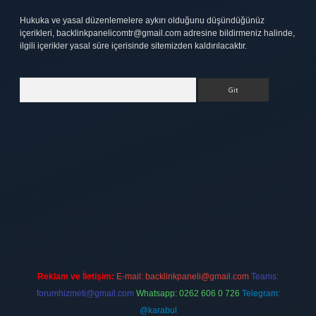
Hukuka ve yasal düzenlemelere aykırı olduğunu düşündüğünüz
içerikleri,
backlinkpanelicomtr@gmail.com
adresine bildirmeniz halinde,
ilgili içerikler yasal süre içerisinde sitemizden kaldırılacaktır.
Arama
tt.net
Reklam ve İletişim:
E-mail:
backlinkpaneli@gmail.com
Teams:
forumhizmeti@gmail.com
Whatsapp: 0262 606 0 726
Telegram:
@karabul