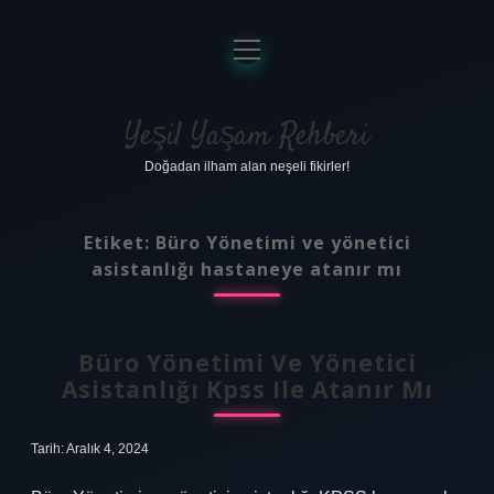
menüyü
aç
Anasayfa
Gizlilik Politikası
Yeşil Yaşam Rehberi
Doğadan ilham alan neşeli fikirler!
Yasal Uyarı
Hakkımızda
Etiket:
Büro Yönetimi ve yönetici
asistanlığı hastaneye atanır mı
Büro Yönetimi Ve Yönetici
Asistanlığı Kpss Ile Atanır Mı
Tarih: Aralık 4, 2024