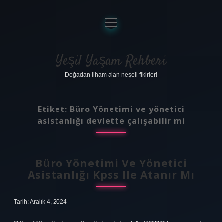
menüyü
aç
Anasayfa
Gizlilik Politikası
Yeşil Yaşam Rehberi
Doğadan ilham alan neşeli fikirler!
Yasal Uyarı
Hakkımızda
Etiket:
Büro Yönetimi ve yönetici
asistanlığı devlette çalışabilir mi
Büro Yönetimi Ve Yönetici
Asistanlığı Kpss Ile Atanır Mı
Tarih: Aralık 4, 2024