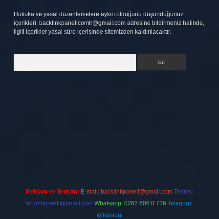
Hukuka ve yasal düzenlemelere aykırı olduğunu düşündüğünüz
içerikleri,
backlinkpanelicomtr@gmail.com
adresine bildirmeniz halinde,
ilgili içerikler yasal süre içerisinde sitemizden kaldırılacaktır.
Arama
tt.net
Reklam ve İletişim:
E-mail:
backlinkpaneli@gmail.com
Teams:
forumhizmeti@gmail.com
Whatsapp: 0262 606 0 726
Telegram:
@karabul