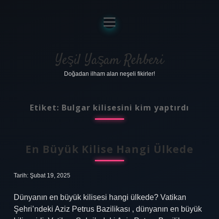
menüyü
aç
Anasayfa
Gizlilik Politikası
Yeşil Yaşam Rehberi
Doğadan ilham alan neşeli fikirler!
Yasal Uyarı
Hakkımızda
Etiket:
Bulgar kilisesini kim yaptırdı
En Büyük Kilise Hangi Ülkede
Tarih: Şubat 19, 2025
Dünyanın en büyük kilisesi hangi ülkede? Vatikan
Şehri’ndeki Aziz Petrus Bazilikası , dünyanın en büyük