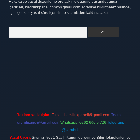
Hukuka ve yasal düzenlemelere aykırı olduğunu düşündüğünüz
içerikleri,
backlinkpanelicomtr@gmail.com
adresine bildirmeniz halinde,
ilgili içerikler yasal süre içerisinde sitemizden kaldırılacaktır.
Arama
tt.net
Reklam ve İletişim:
E-mail:
backlinkpaneli@gmail.com
Teams:
forumhizmeti@gmail.com
Whatsapp: 0262 606 0 726
Telegram:
@karabul
Yasal Uyarı:
Sitemiz, 5651 Sayılı Kanun gereğince Bilgi Teknolojileri ve