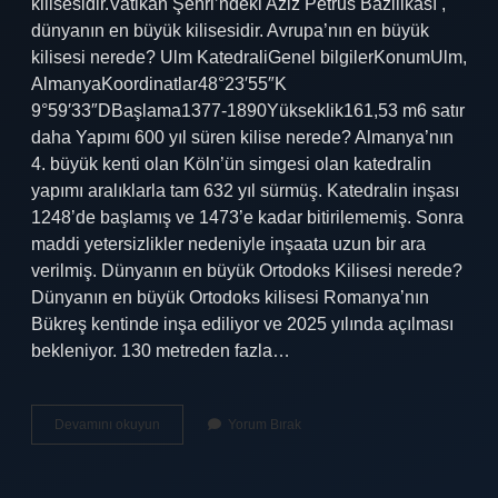
kilisesidir.Vatikan Şehri’ndeki Aziz Petrus Bazilikası ,
dünyanın en büyük kilisesidir. Avrupa’nın en büyük
kilisesi nerede? Ulm KatedraliGenel bilgilerKonumUlm,
AlmanyaKoordinatlar48°23′55″K
9°59′33″DBaşlama1377-1890Yükseklik161,53 m6 satır
daha Yapımı 600 yıl süren kilise nerede? Almanya’nın
4. büyük kenti olan Köln’ün simgesi olan katedralin
yapımı aralıklarla tam 632 yıl sürmüş. Katedralin inşası
1248’de başlamış ve 1473’e kadar bitirilememiş. Sonra
maddi yetersizlikler nedeniyle inşaata uzun bir ara
verilmiş. Dünyanın en büyük Ortodoks Kilisesi nerede?
Dünyanın en büyük Ortodoks kilisesi Romanya’nın
Bükreş kentinde inşa ediliyor ve 2025 yılında açılması
bekleniyor. 130 metreden fazla…
En
Devamını okuyun
Yorum Bırak
Büyük
Kilise
Hangi