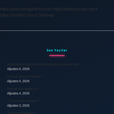
Ülkede
https://www.bengaliforum.net
https://denizahsap.com.tr
https://cinefilm.com.tr
Sitemap
Sidebar
Son Yazılar
Bobbi Brown hayvanlar üzerinde deney yapıyor mu ?
Ağustos 6, 2026
Kovacic maaşı ne kadar ?
Ağustos 5, 2026
Avantaj faul sayılır mı ?
Ağustos 4, 2026
7 Uzun Sure Nelerdir ?
Ağustos 3, 2026
340 hangi hesaptır ?