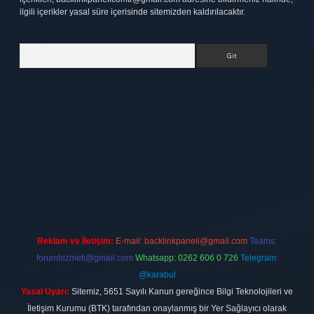
ilgili içerikler yasal süre içerisinde sitemizden kaldırılacaktır.
Arama
ett.net
Reklam ve İletişim:
E-mail:
backlinkpaneli@gmail.com
Teams:
forumhizmeti@gmail.com
Whatsapp: 0262 606 0 726
Telegram:
@karabul
Yasal Uyarı:
Sitemiz, 5651 Sayılı Kanun gereğince Bilgi Teknolojileri ve
İletişim Kurumu (BTK) tarafından onaylanmış bir Yer Sağlayıcı olarak