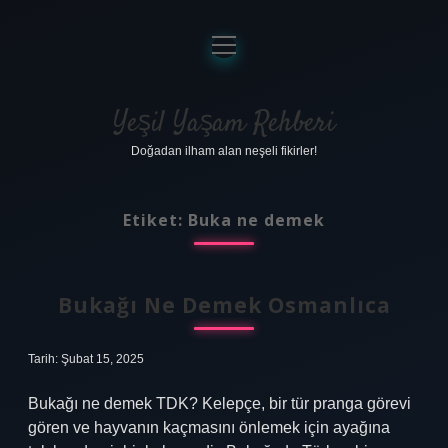
menüyü
aç
Anasayfa
Gizlilik Politikası
Yeşil Yaşam Rehberi
Doğadan ilham alan neşeli fikirler!
Yasal Uyarı
Hakkımızda
Etiket:
Buka ne demek
Bukağı Ne Demek Osmanlıca
Tarih: Şubat 15, 2025
Bukağı ne demek TDK? Kelepçe, bir tür pranga görevi
gören ve hayvanın kaçmasını önlemek için ayağına