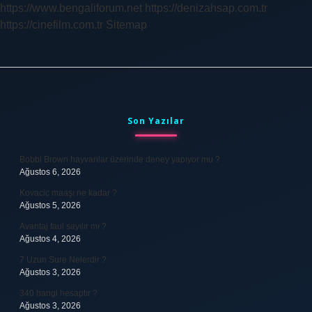
https://www.bengaliforum.net
https://denizahsap.com.tr
https://cinefilm.com.tr
Sitemap
Sidebar
Son Yazılar
Bobbi Brown hayvanlar üzerinde deney yapıyor mu ?
Ağustos 6, 2026
Kovacic maaşı ne kadar ?
Ağustos 5, 2026
Avantaj faul sayılır mı ?
Ağustos 4, 2026
7 Uzun Sure Nelerdir ?
Ağustos 3, 2026
340 hangi hesaptır ?
Ağustos 3, 2026