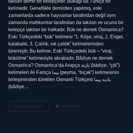
takılan demir bir kelepçedir. Bukağı da Türkçe bir
kelimedir. Genellikle demirden yapılmış, eski
zamanlarda sadece hayvanlar tarafından değil aynı
zamanda mahkumlar tarafından da takılan ve ucuna bir
kelepçe takılan bir halkadır. Bük ne demek Osmanlıca?
Eski Türkçedeki “bük” kelimesi “1. Köşe, viraj, 2. Engel,
kalabalık, 3. Çalılık, sık çalılık” kelimelerinden
türemiştir. Bu kelime, Eski Türkçedeki bük – “viraj,
bükülme” kelimesiyle akrabadır. Bâdiye ne demek
Osmanlıca? Osmanlıca’da Arapça بَادِيَة‎ (bādiye, “çöl”)
kelimeleri ile Farsça پیما‎ (peyma, “bıçak”) kelimesinin
birleşiminden türetilen Osmanlı Türkçesi بادیه پیما‎
(bâdiye…
Bukağı
Devamını okuyun
Yorum Bırak
Ne
Demek
Osmanlıca