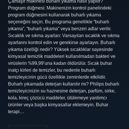
Çamaşır makinesi buharlı yıkama nasıl yapılır?
Program düğmesi: Makinenizin kontrol panelindeki
program düğmesini kullanarak buharlı yıkama
seçeneğini seçin. Bu programa genellikle “buharlı
yıkama”, “buharlı yıkama” veya benzeri adlar verilir.
Sıcaklık ve sıkma ayarları: Varsayılan sıcaklık ve sıkma
ayarlarını kontrol edin ve gerekirse ayarlayın. Buharlı
yıkama özelliği nedir? Yüksek sıcaklıklar sayesinde
kimyasal temizlik maddeleri kullanılmadan bakteri ve
virüslerin %99,99’una kadarı öldürülür. Sıcak buhar
inatçı kirleri de temizler, bu nedenle buharlı
temizleyicinin gücü özellikle zeminlerde etkilidir.
Buharlı yıkamada deterjan kullanılır mı? Philips buharlı
temizleyicinizin su haznesine deterjan, parfüm, sirke,
kola, kireç çözücü maddeler, ütülemeye yardımcı
ürünler veya başka kimyasallar eklemeyin. Buhar
terapi…