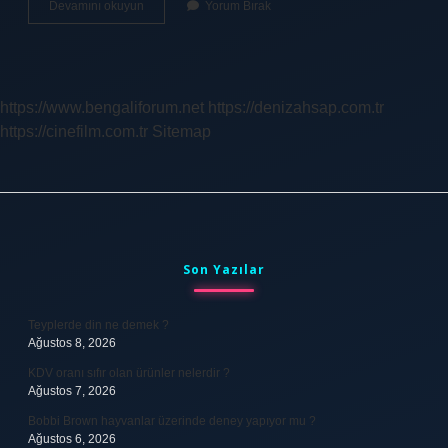
Buhar
Devamını okuyun
Yorum Bırak
Ile
Temizleme
Nedir
Çamaşır
Makinesi
https://www.bengaliforum.net
https://denizahsap.com.tr
https://cinefilm.com.tr
Sitemap
Sidebar
Son Yazılar
Teyplerde din ne demek ?
Ağustos 8, 2026
KDV oranı sıfır olan ürünler nelerdir ?
Ağustos 7, 2026
Bobbi Brown hayvanlar üzerinde deney yapıyor mu ?
Ağustos 6, 2026