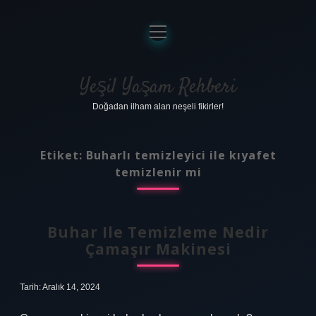
menüyü
aç
Anasayfa
Gizlilik Politikası
Yeşil Yaşam Rehberi
Doğadan ilham alan neşeli fikirler!
Yasal Uyarı
Hakkımızda
Etiket:
Buharlı temizleyici ile kıyafet
temizlenir mi
Buhar Ile Temizleme Nedir
Çamaşır Makinesi
Tarih: Aralık 14, 2024