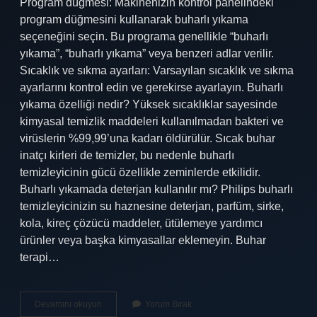
Program düğmesi: Makinenizin kontrol panelindeki
program düğmesini kullanarak buharlı yıkama
seçeneğini seçin. Bu programa genellikle “buharlı
yıkama”, “buharlı yıkama” veya benzeri adlar verilir.
Sıcaklık ve sıkma ayarları: Varsayılan sıcaklık ve sıkma
ayarlarını kontrol edin ve gerekirse ayarlayın. Buharlı
yıkama özelliği nedir? Yüksek sıcaklıklar sayesinde
kimyasal temizlik maddeleri kullanılmadan bakteri ve
virüslerin %99,99’una kadarı öldürülür. Sıcak buhar
inatçı kirleri de temizler, bu nedenle buharlı
temizleyicinin gücü özellikle zeminlerde etkilidir.
Buharlı yıkamada deterjan kullanılır mı? Philips buharlı
temizleyicinizin su haznesine deterjan, parfüm, sirke,
kola, kireç çözücü maddeler, ütülemeye yardımcı
ürünler veya başka kimyasallar eklemeyin. Buhar
terapi…
Buhar
Devamını okuyun
Yorum Bırak
Ile