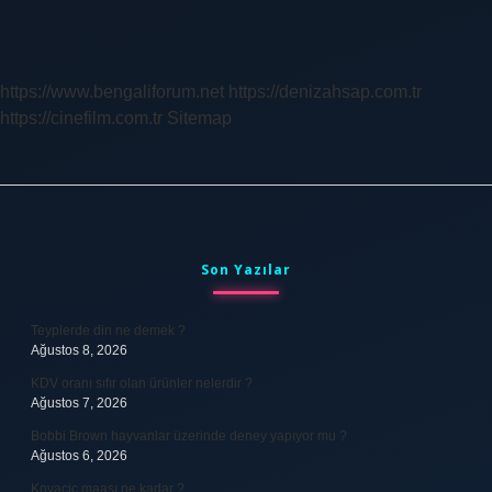
Temizleme
Nedir
Çamaşır
Makinesi
https://www.bengaliforum.net
https://denizahsap.com.tr
https://cinefilm.com.tr
Sitemap
Sidebar
Son Yazılar
Teyplerde din ne demek ?
Ağustos 8, 2026
KDV oranı sıfır olan ürünler nelerdir ?
Ağustos 7, 2026
Bobbi Brown hayvanlar üzerinde deney yapıyor mu ?
Ağustos 6, 2026
Kovacic maaşı ne kadar ?