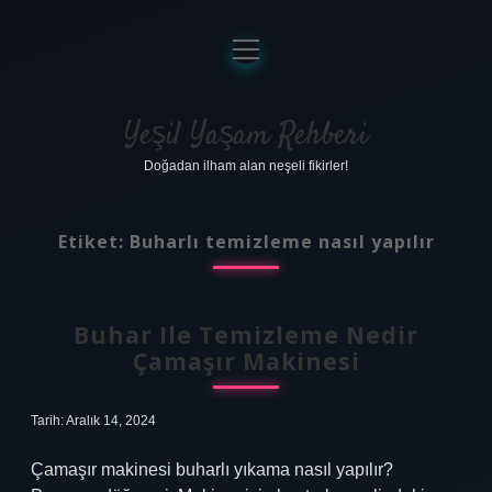
menüyü
aç
Anasayfa
Gizlilik Politikası
Yeşil Yaşam Rehberi
Doğadan ilham alan neşeli fikirler!
Yasal Uyarı
Hakkımızda
Etiket:
Buharlı temizleme nasıl yapılır
Buhar Ile Temizleme Nedir
Çamaşır Makinesi
Tarih: Aralık 14, 2024
Çamaşır makinesi buharlı yıkama nasıl yapılır?