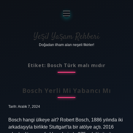
menüyü
aç
Anasayfa
Gizlilik Politikası
Yeşil Yaşam Rehberi
Doğadan ilham alan neşeli fikirler!
Yasal Uyarı
Hakkımızda
Etiket:
Bosch Türk malı mıdır
Bosch Yerli Mi Yabancı Mı
Tarih: Aralık 7, 2024
Bosch hangi ülkeye ait? Robert Bosch, 1886 yılında iki
arkadaşıyla birlikte Stuttgart’ta bir atölye açtı. 2016