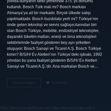
yılında dünyanın farklı yerlerinde 375. yıl dönümü
kutlandı. Bosch Türk malı mı? Bosch markası
Almanya’ya ait bir markadır. Birçok ülkede satışı
yapılmaktadır. Bosch buzdolabı yerli mi? Türkiye’nin
önde gelen teknoloji ve servis sağlayıcılarından biri
olan Bosch Türkiye, mobilite, endüstriyel teknolojiler,
dayanıklı tüketim malları, enerji ve bina teknolojileri
sektörlerinde faaliyet gösteren beş ayrı şirketten
oluşuyor: Bosch Sanayi ve Ticaret A.Ş. Bosch Türkiye
kimin? B/S/H/ Ev Aletleri’nin Türkiye’deki iştiraki, 1992
yılından bu yana faaliyet gösteren B/S/H/ Ev Aletleri
Sanayi ve Ticaret A.Ş.’dir. Ana markaları Bosch ve…
Bosch
Devamını okuyun
Yorum Bırak
Yerli
Mi
Yabancı
Mı
https://www.bengaliforum.net
https://denizahsap.com.tr