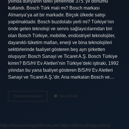
yılında dünyanın farklı yerlerinde 375. yıl dönümü
kutlandı. Bosch Türk malı mı? Bosch markası
Almanya’ya ait bir markadır. Birçok ülkede satışı
yapılmaktadır. Bosch buzdolabı yerli mi? Türkiye’nin
önde gelen teknoloji ve servis sağlayıcılarından biri
olan Bosch Türkiye, mobilite, endüstriyel teknolojiler,
dayanıklı tüketim malları, enerji ve bina teknolojileri
sektörlerinde faaliyet gösteren beş ayrı şirketten
oluşuyor: Bosch Sanayi ve Ticaret A.Ş. Bosch Türkiye
kimin? B/S/H/ Ev Aletleri’nin Türkiye’deki iştiraki, 1992
yılından bu yana faaliyet gösteren B/S/H/ Ev Aletleri
Sanayi ve Ticaret A.Ş.’dir. Ana markaları Bosch ve…
Bosch
Devamını okuyun
Yorum Bırak
Yerli
Mi
Yabancı
Mı
https://www.bengaliforum.net
https://denizahsap.com.tr