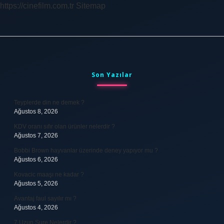
https://cinefilm.com.tr
Sitemap
Sidebar
Son Yazılar
Teyplerde din ne demek ?
Ağustos 8, 2026
KDV oranı sıfır olan ürünler nelerdir ?
Ağustos 7, 2026
Bobbi Brown hayvanlar üzerinde deney yapıyor mu ?
Ağustos 6, 2026
Kovacic maaşı ne kadar ?
Ağustos 5, 2026
Avantaj faul sayılır mı ?
Ağustos 4, 2026
7 Uzun Sure Nelerdir ?