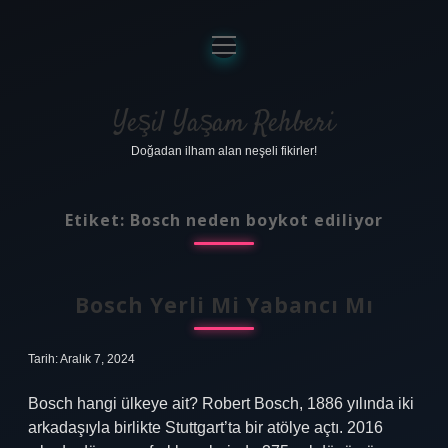
menüyü
aç
Anasayfa
Gizlilik Politikası
Yeşil Yaşam Rehberi
Doğadan ilham alan neşeli fikirler!
Yasal Uyarı
Hakkımızda
Etiket:
Bosch neden boykot ediliyor
Bosch Yerli Mi Yabancı Mı
Tarih: Aralık 7, 2024
Bosch hangi ülkeye ait? Robert Bosch, 1886 yılında iki
arkadaşıyla birlikte Stuttgart’ta bir atölye açtı. 2016