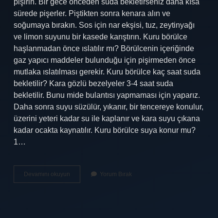
pişirin. Bir gece önceden suda bekletirseniz daha kısa
sürede pişerler. Piştikten sonra kenara alın ve
soğumaya bırakın. Sos için nar ekşisi, tuz, zeytinyağı
ve limon suyunu bir kasede karıştırın. Kuru börülce
haşlanmadan önce ıslatılır mı? Börülcenin içeriğinde
gaz yapıcı maddeler bulunduğu için pişirmeden önce
mutlaka ıslatılması gerekir. Kuru börülce kaç saat suda
bekletilir? Kara gözlü bezelyeler 3-4 saat suda
bekletilir. Bunu mide bulantısı yapmaması için yaparız.
Daha sonra suyu süzülür, yıkanır, bir tencereye konulur,
üzerini yeteri kadar su ile kaplanır ve kara suyu çıkana
kadar ocakta kaynatılır. Kuru börülce suya konur mu?
1…
Kuru
Devamını okuyun
Yorum Bırak
Börülceyi
Islatmak
Gerekir
Mi