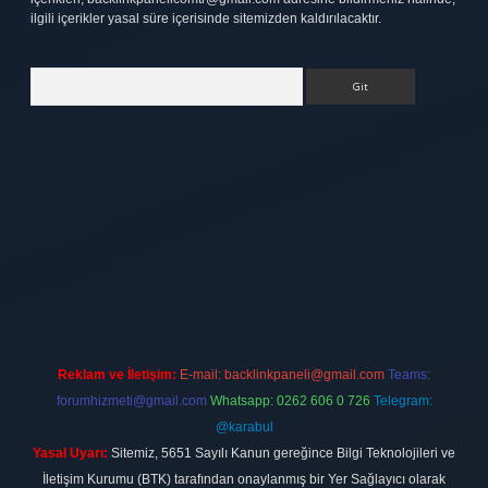
ilgili içerikler yasal süre içerisinde sitemizden kaldırılacaktır.
Arama
tt.net
Reklam ve İletişim:
E-mail:
backlinkpaneli@gmail.com
Teams:
forumhizmeti@gmail.com
Whatsapp: 0262 606 0 726
Telegram:
@karabul
Yasal Uyarı:
Sitemiz, 5651 Sayılı Kanun gereğince Bilgi Teknolojileri ve
İletişim Kurumu (BTK) tarafından onaylanmış bir Yer Sağlayıcı olarak