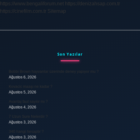
https://www.bengaliforum.net
https://denizahsap.com.tr
https://cinefilm.com.tr
Sitemap
Sidebar
Son Yazılar
Bobbi Brown hayvanlar üzerinde deney yapıyor mu ?
Ağustos 6, 2026
Kovacic maaşı ne kadar ?
Ağustos 5, 2026
Avantaj faul sayılır mı ?
Ağustos 4, 2026
7 Uzun Sure Nelerdir ?
Ağustos 3, 2026
340 hangi hesaptır ?
Ağustos 3, 2026