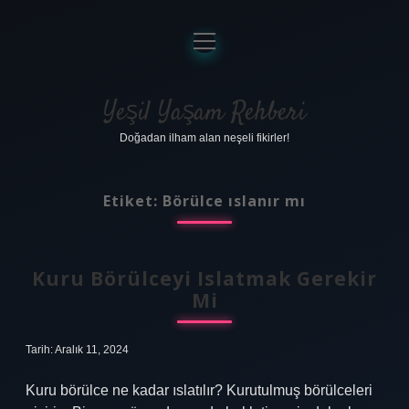
menüyü
aç
Anasayfa
Gizlilik Politikası
Yeşil Yaşam Rehberi
Doğadan ilham alan neşeli fikirler!
Yasal Uyarı
Hakkımızda
Etiket:
Börülce ıslanır mı
Kuru Börülceyi Islatmak Gerekir
Mi
Tarih: Aralık 11, 2024
Kuru börülce ne kadar ıslatılır? Kurutulmuş börülceleri