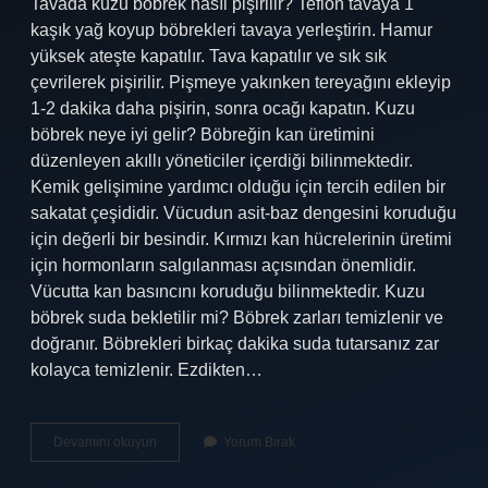
Tavada kuzu böbrek nasıl pişirilir? Teflon tavaya 1
kaşık yağ koyup böbrekleri tavaya yerleştirin. Hamur
yüksek ateşte kapatılır. Tava kapatılır ve sık sık
çevrilerek pişirilir. Pişmeye yakınken tereyağını ekleyip
1-2 dakika daha pişirin, sonra ocağı kapatın. Kuzu
böbrek neye iyi gelir? Böbreğin kan üretimini
düzenleyen akıllı yöneticiler içerdiği bilinmektedir.
Kemik gelişimine yardımcı olduğu için tercih edilen bir
sakatat çeşididir. Vücudun asit-baz dengesini koruduğu
için değerli bir besindir. Kırmızı kan hücrelerinin üretimi
için hormonların salgılanması açısından önemlidir.
Vücutta kan basıncını koruduğu bilinmektedir. Kuzu
böbrek suda bekletilir mi? Böbrek zarları temizlenir ve
doğranır. Böbrekleri birkaç dakika suda tutarsanız zar
kolayca temizlenir. Ezdikten…
Kuzu
Devamını okuyun
Yorum Bırak
Böbreği
Nasıl