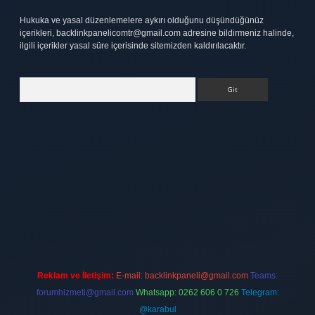
Hukuka ve yasal düzenlemelere aykırı olduğunu düşündüğünüz
içerikleri,
backlinkpanelicomtr@gmail.com
adresine bildirmeniz halinde,
ilgili içerikler yasal süre içerisinde sitemizden kaldırılacaktır.
Arama
tt.net
Reklam ve İletişim:
E-mail:
backlinkpaneli@gmail.com
Teams:
forumhizmeti@gmail.com
Whatsapp: 0262 606 0 726
Telegram:
@karabul