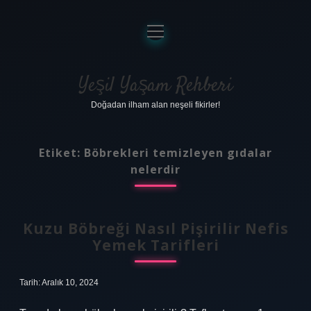
menüyü
aç
Anasayfa
Gizlilik Politikası
Yeşil Yaşam Rehberi
Doğadan ilham alan neşeli fikirler!
Yasal Uyarı
Hakkımızda
Etiket:
Böbrekleri temizleyen gıdalar
nelerdir
Kuzu Böbreği Nasıl Pişirilir Nefis
Yemek Tarifleri
Tarih: Aralık 10, 2024