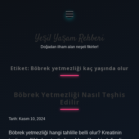
menüyü
aç
Anasayfa
Gizlilik Politikası
Yeşil Yaşam Rehberi
Doğadan ilham alan neşeli fikirler!
Yasal Uyarı
Hakkımızda
Etiket:
Böbrek yetmezliği kaç yaşında olur
Böbrek Yetmezliği Nasıl Teşhis
Edilir
Tarih: Kasım 10, 2024
Böbrek yetmezliği hangi tahlille belli olur? Kreatinin