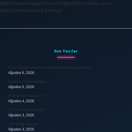
https://www.bengaliforum.net
https://denizahsap.com.tr
https://cinefilm.com.tr
Sitemap
Sidebar
Son Yazılar
Bobbi Brown hayvanlar üzerinde deney yapıyor mu ?
Ağustos 6, 2026
Kovacic maaşı ne kadar ?
Ağustos 5, 2026
Avantaj faul sayılır mı ?
Ağustos 4, 2026
7 Uzun Sure Nelerdir ?
Ağustos 3, 2026
340 hangi hesaptır ?
Ağustos 3, 2026