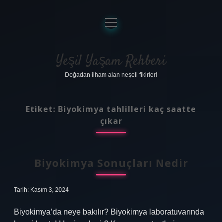
menüyü
aç
Anasayfa
Gizlilik Politikası
Yeşil Yaşam Rehberi
Doğadan ilham alan neşeli fikirler!
Yasal Uyarı
Hakkımızda
Etiket:
Biyokimya tahlilleri kaç saatte
çıkar
Biyokimya Sonuçları Nedir
Tarih: Kasım 3, 2024
Biyokimya’da neye bakılır? Biyokimya laboratuvarında