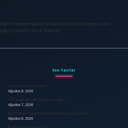
Nedir
https://www.bengaliforum.net
https://denizahsap.com.tr
https://cinefilm.com.tr
Sitemap
Sidebar
Son Yazılar
Teyplerde din ne demek ?
Ağustos 8, 2026
KDV oranı sıfır olan ürünler nelerdir ?
Ağustos 7, 2026
Bobbi Brown hayvanlar üzerinde deney yapıyor mu ?
Ağustos 6, 2026
Kovacic maaşı ne kadar ?