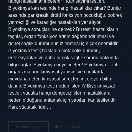
hangi hastalıklar incelenir? Kan sayımı testleri.
Biyokimya kan testinde hangi hastalıklar çıkar? Bunlar
arasında pankreatit, tiroid fonksiyon bozukluğu, böbrek
yetmezliği ve karaciğer hastalıkları yer alıyor.
Biyokimya sonuçları ne demek? Bu test, hastalıkların
teşhisi, organ fonksiyonlarının değerlendirilmesi ve
genel sağlık durumunun izlenmesi için çok önemlidir.
Biyokimya testi; hastanın metabolik durumu,
enfeksiyonları ve daha birçok sağlık sorunu hakkında
bilgi sağlar. Biyokimya neyi inceler? Biyokimya, canlı
organizmaların kimyasal yapısını ve canlılarda
meydana gelen kimyasal süreçleri inceleyen bilim
dalıdır. Biyokimya testi neden istenir? Biyokimyasal
testler, vücutta hangi dengesizliklerin hastalıklara
neden olduğunu anlamak için yapılan kan testleridir.
Kan, vücuttaki tüm…
Biyokimya
Devamını okuyun
Yorum Bırak
Sonuçları