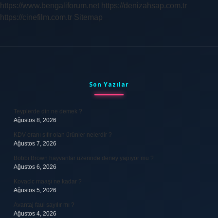
https://www.bengaliforum.net
https://denizahsap.com.tr
https://cinefilm.com.tr
Sitemap
Sidebar
Son Yazılar
Teyplerde din ne demek ?
Ağustos 8, 2026
KDV oranı sıfır olan ürünler nelerdir ?
Ağustos 7, 2026
Bobbi Brown hayvanlar üzerinde deney yapıyor mu ?
Ağustos 6, 2026
Kovacic maaşı ne kadar ?
Ağustos 5, 2026
Avantaj faul sayılır mı ?
Ağustos 4, 2026