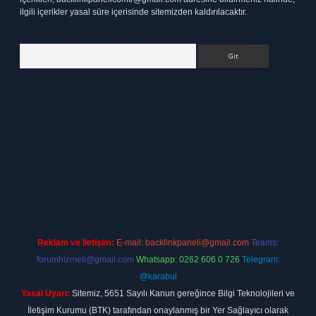
ilgili içerikler yasal süre içerisinde sitemizden kaldırılacaktır.
Arama
tt.net
Reklam ve İletişim:
E-mail:
backlinkpaneli@gmail.com
Teams:
forumhizmeti@gmail.com
Whatsapp: 0262 606 0 726
Telegram:
@karabul
Yasal Uyarı:
Sitemiz, 5651 Sayılı Kanun gereğince Bilgi Teknolojileri ve
İletişim Kurumu (BTK) tarafından onaylanmış bir Yer Sağlayıcı olarak