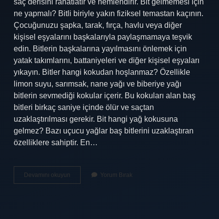
saç derisini rahatlatır ve nemlendirir. Bit gelmemesi için
ne yapmalı? Bitli biriyle yakın fiziksel temastan kaçının.
Çocuğunuzu şapka, tarak, fırça, havlu veya diğer
kişisel eşyalarını başkalarıyla paylaşmamaya teşvik
edin. Bitlerin başkalarına yayılmasını önlemek için
yatak takımlarını, battaniyeleri ve diğer kişisel eşyaları
yıkayın. Bitler hangi kokudan hoşlanmaz? Özellikle
limon suyu, sarımsak, nane yağı ve biberiye yağı
bitlerin sevmediği kokular içerir. Bu kokuları alan baş
bitleri birkaç saniye içinde ölür ve saçtan
uzaklaştırılması gerekir. Bit hangi yağ kokusuna
gelmez? Bazı uçucu yağlar baş bitlerini uzaklaştıran
özelliklere sahiptir. En…
Bit
Devamını okuyun
Yorum Bırak
Ne
Kokusunu
Sevmez