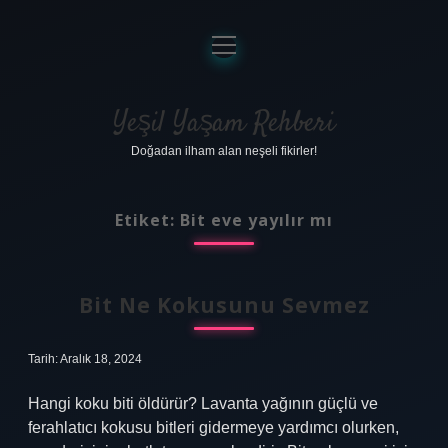
menüyü
aç
Anasayfa
Gizlilik Politikası
Yeşil Yaşam Rehberi
Doğadan ilham alan neşeli fikirler!
Yasal Uyarı
Hakkımızda
Etiket:
Bit eve yayılır mı
Bit Ne Kokusunu Sevmez
Tarih: Aralık 18, 2024
Hangi koku biti öldürür? Lavanta yağının güçlü ve
ferahlatıcı kokusu bitleri gidermeye yardımcı olurken,